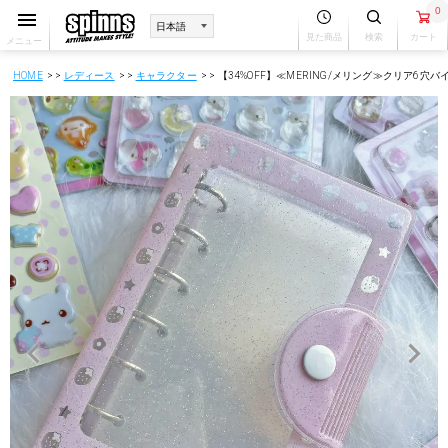
0
見た商品
検索
カート
メニュー
HOME
レディース
キャラクター
【34%OFF】≪MERING/メリング≫クリア6穴