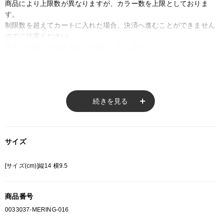
商品により上限数が異なりますが、カラー数を上限としておりま
す。
制限数を超えてカートに入れた場合、決済へ進むことができません
のでご注意ください。
何卒ご理解・ご協力のほどお願いいたします。
※シール台紙は別売りです。
※ご注意
続きを見る
モニターの設定状況によって、実際の商品と 若干色が異なる場合がございま
す。
あらかじめご了承ください。
サイズ
総柄の商品は使用している生地の部分によって 写真と異なる場合がございま
す。 ご注文が殺到した場合ズレが生じ 欠品となる場合があります。
[サイズ(cm)]縦14 横9.5
ご迷惑をお掛け致しますが 何卒ご了承下さいますようお願い致します。
商品番号
0033037-MERING-016