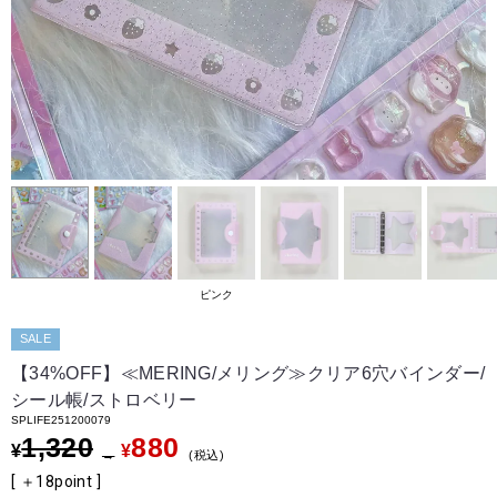
ピンク
SALE
【34%OFF】≪MERING/メリング≫クリア6穴バインダー/
シール帳/ストロベリー
SPLIFE251200079
1,320
880
¥
¥
→
税込
[ ＋
18
point ]