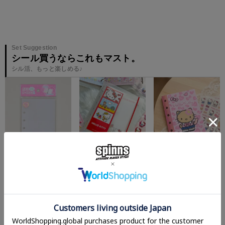
Set Suggestion
シール買うならこれもマスト。
シル活、もっと楽しめる♪
¥
440
¥
880
¥
110