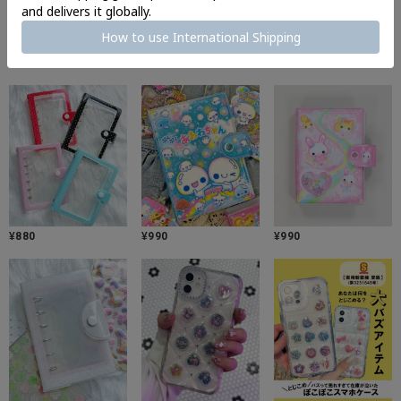
¥
550
¥
550
¥
1,738
¥
880
¥
990
¥
990