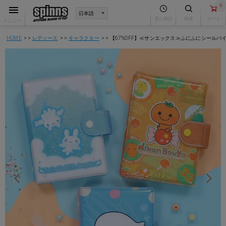
0
見た商品
検索
カート
メニュー
HOME
レディース
キャラクター
【67%OFF】≪サンエックス≫ふにふにシールバ