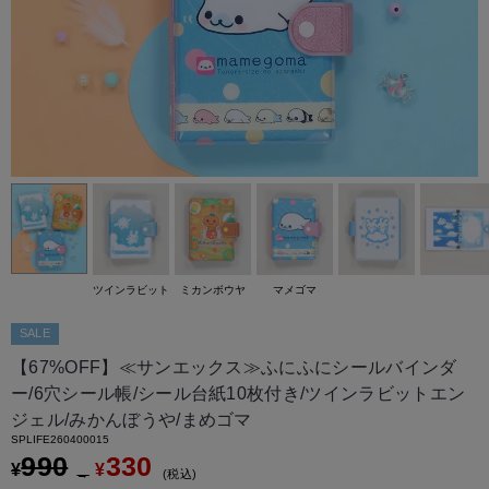
ツインラビット
ミカンボウヤ
マメゴマ
SALE
【67%OFF】≪サンエックス≫ふにふにシールバインダ
ー/6穴シール帳/シール台紙10枚付き/ツインラビットエン
ジェル/みかんぼうや/まめゴマ
SPLIFE260400015
990
330
¥
¥
→
税込