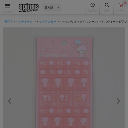
0
見た商品
検索
カート
メニュー
HOME
レディース
キャラクター
≪サンリオ≫タイルシール/マイスウィートピアノ