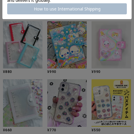
¥
550
¥
550
¥
1,738
¥
880
¥
990
¥
990
¥
660
¥
770
¥
550