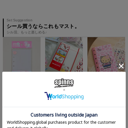
Set Suggestion
シール買うならこれもマスト。
シル活、もっと楽しめる♪
¥
440
¥
880
¥
110