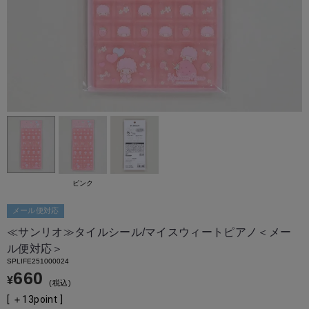
ピンク
メール便対応
≪サンリオ≫タイルシール/マイスウィートピアノ＜メー
ル便対応＞
SPLIFE251000024
660
¥
税込
[ ＋
13
point ]