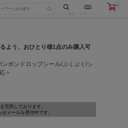
0
カート
こだわり
検索
新作アイテム
るよう、おひとり様1点のみ購入可
≫ボンボンドロップシール/ぷくぷく/シ
対応＞
色・サイズを選ぶ
ま完売しております。
らせメールを受付中です。