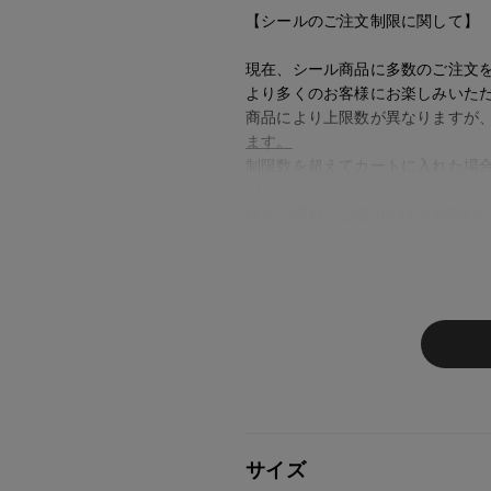
【シールのご注文制限に関して】
現在、シール商品に多数のご注文
より多くのお客様にお楽しみいた
商品により上限数が異なりますが
ます。
制限数を超えてカートに入れた場
い。
何卒ご理解・ご協力のほどお願い
※ご注意
モニターの設定状況によって、
す。
あらかじめご了承ください。
総柄の商品は使用している生地
す。 ご注文が殺到した場合ズ
ご迷惑をお掛け致しますが 何
サイズ