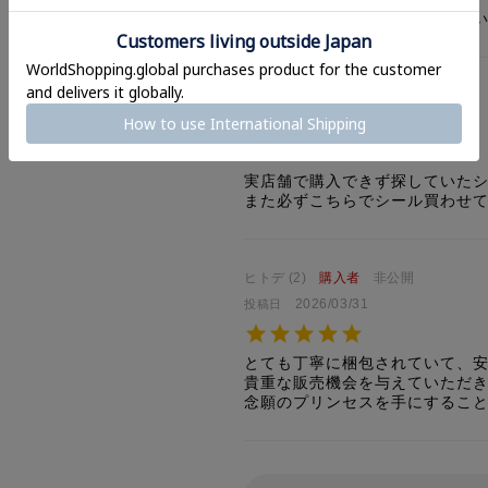
いつかクラシックも買えるとい
ねぎ
2
購入者
非公開
2026/04/03
投稿日
実店舗で購入できず探していたシ
また必ずこちらでシール買わせてい
ヒトデ
2
購入者
非公開
2026/03/31
投稿日
とても丁寧に梱包されていて、安
貴重な販売機会を与えていただき
念願のプリンセスを手にすること