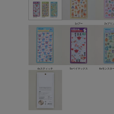
1xプー
2xプリ
4xスティッチ
5xベイマックス
6xモンスタ