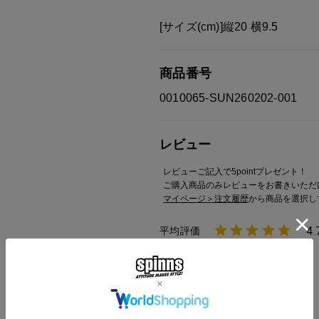
[サイズ(cm)]縦20 横9.5
商品番号
0010065-SUN260202-001
レビュー
レビューご記入で5pointプレゼント！
ご購入商品のみレビューをお書きいただ
マイページ＞注文履歴
から商品を選択し
4.
さくら
3
購入者
非公開
2026/05/19
投稿日
プーさん買えました！
