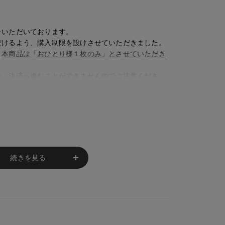
をいただいております。
だけるよう、購入制限を設けさせていただきました。
、
本商品は「おひとり様１枚のみ」とさせていただき
合、決済へ進むことができませんのでご注意くださ
いたします。
続きを見る
実際の商品と 若干色が異なる場合がございま
の部分によって 写真と異なる場合がございま
レが生じ 欠品となる場合があります。
卒ご了承下さいますようお願い致します。