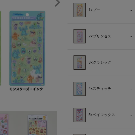
-
1xプー
-
2xプリンセス
-
3xクラシック
-
4xスティッチ
-
5xベイマックス