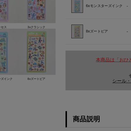
-
6xモンスターズインク
ンセス
3xクラシック
-
8xズートピア
本商品は「おひ
ーズインク
8xズートピア
シール・
商品説明