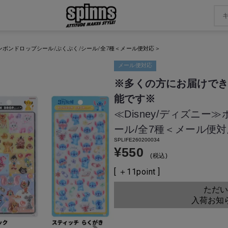
≫ボンボンドロップシール/ぷくぷく/シール/全7種＜メール便対応＞
メール便対応
※多くの方にお届けでき
能です※
≪Disney/ディズニー
ール/全7種＜メール便
SPLIFE260200034
¥
550
税込
[ ＋
11
point ]
ただい
入荷お知