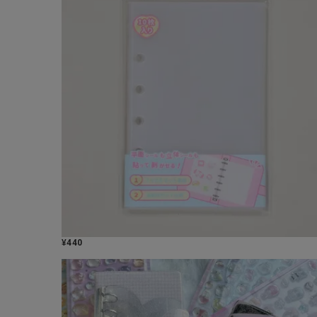
¥
440