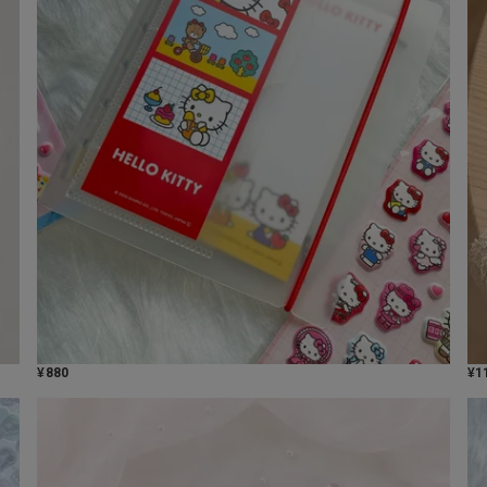
¥
880
¥
1