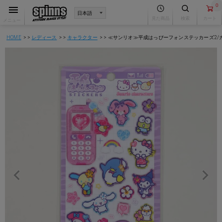
0
見た商品
検索
カート
メニュー
HOME
レディース
キャラクター
≪サンリオ≫平成はっぴーフォンステッカーズ2/