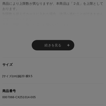
商品により上限数が異なりますが、本商品は「２点」を上限として
おります。
制限数を超えてカートに入れた場合、決済へ進むことができません
のでご注意ください。
何卒ご理解・ご協力のほどお願いいたします。
※ご注意
続きを見る
モニターの設定状況によって、実際の商品と 若干色が異なる場合がございま
す。
あらかじめご了承ください。
サイズ
総柄の商品は使用している生地の部分によって 写真と異なる場合がございま
す。 ご注文が殺到した場合ズレが生じ 欠品となる場合があります。
[サイズ(cm)]縦20 横9.5
ご迷惑をお掛け致しますが 何卒ご了承下さいますようお願い致します。
商品番号
0007068-CX251014-005