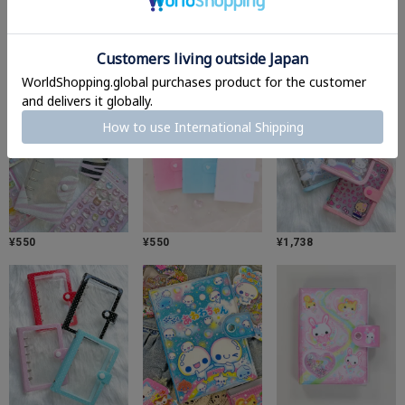
¥
440
¥
880
¥
110
¥
550
¥
550
¥
1,738