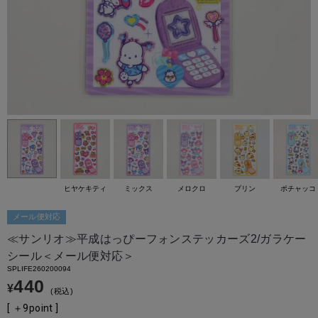
ヒヤケキティ
ミックス
メロクロ
プリン
ポチャッコ
メール便対応
≪サンリオ≫平成はっぴーフォンステッカーズ2/ガラケー
シール＜メール便対応＞
SPLIFE260200094
440
¥
税込
[ ＋
9
point ]