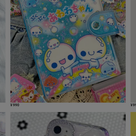
¥
990
¥
9