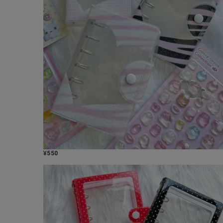
¥
550