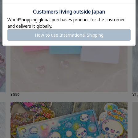
¥
550
¥
1