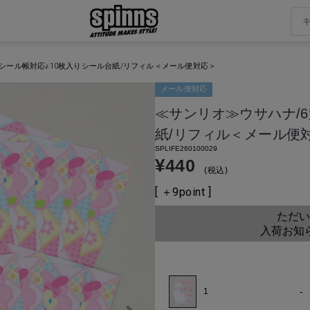
シール帳対応♪10枚入りシール台紙/リフィル＜メール便対応＞
メール便対応
≪サンリオ≫ウサハナ/6
紙/リフィル＜メール便
SPLIFE260100029
¥
440
税込
[ ＋
9
point ]
ただい
入荷お知
-
1