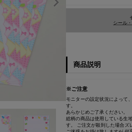
シール・
商品説明
※ご注意
モニターの設定状況によって、
す。
あらかじめご了承ください。
総柄の商品は使用している生地
す。 ご注文が殺到した場合ズ
ご迷惑をお掛け致しますが 何