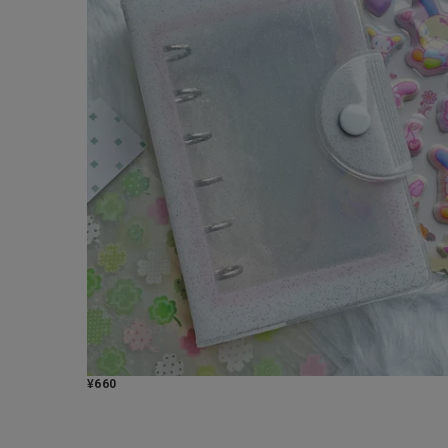
¥
660