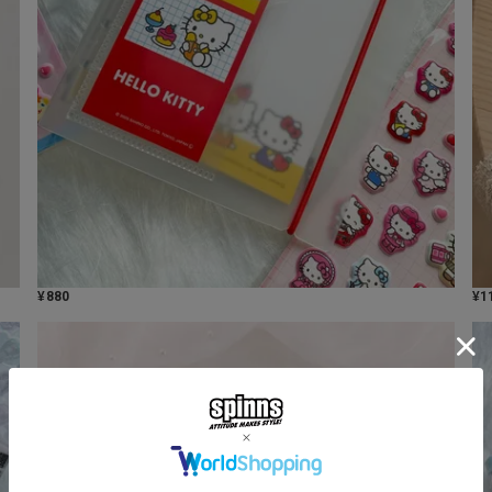
¥
880
¥
1