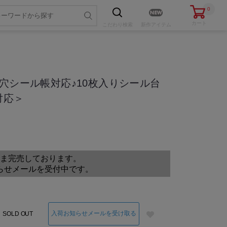
0
カート
こだわり
検索
新作アイテム
穴シール帳対応♪10枚入りシール台
対応＞
色・サイズを選ぶ
ま完売しております。
らせメールを受付中です。
入荷お知らせメールを受け取る
SOLD OUT