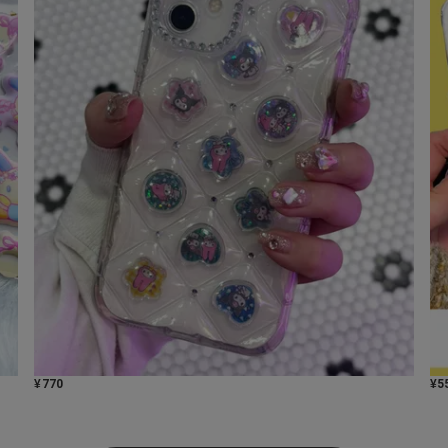
¥
770
¥
5