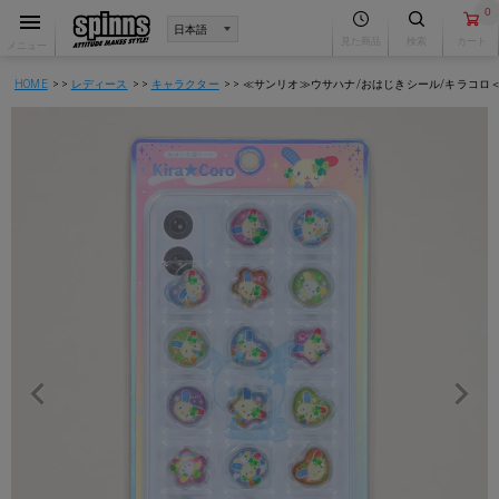
0
見た商品
検索
カート
メニュー
HOME
レディース
キャラクター
≪サンリオ≫ウサハナ/おはじきシール/キラコロ