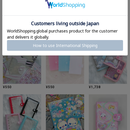
¥
440
¥
880
¥
110
¥
550
¥
550
¥
1,738