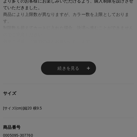
より多くのお客様にお楽しみいただけるよう、購入制限を設けさせ
ていただきました。
商品により上限数が異なりますが、カラー数を上限としておりま
す。
制限数を超えてカートに入れた場合、決済へ進むことができません
のでご注意ください。
何卒ご理解・ご協力のほどお願いいたします。
※ご注意
続きを見る
モニターの設定状況によって、実際の商品と 若干色が異なる場合がございま
す。
あらかじめご了承ください。
サイズ
総柄の商品は使用している生地の部分によって 写真と異なる場合がございま
す。 ご注文が殺到した場合ズレが生じ 欠品となる場合があります。
[サイズ(cm)]縦20 横9.5
ご迷惑をお掛け致しますが 何卒ご了承下さいますようお願い致します。
商品番号
0005095-307760