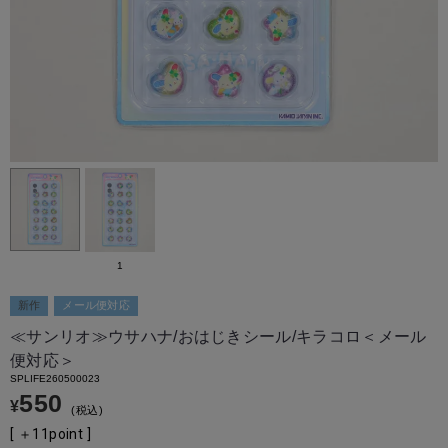
1
新作
メール便対応
≪サンリオ≫ウサハナ/おはじきシール/キラコロ＜メール
便対応＞
SPLIFE260500023
550
¥
税込
[ ＋
11
point ]