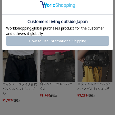
合皮ベルト/ドット
【51%OFF】合皮ショル
合皮ハンドバッグ/リボ
ダーバッグ/トートバッ
ンポケット/#バレエコア
¥
1,320
(税込)
グ/スタッズ/#ロマンス
¥
3,289
(税込)
パンク
¥
2,189
(税込)
合皮ベルト/クロスバッ
合皮ショルダーバッグ/
ヴィンテージライク合皮
クル
ハトメベルト/ヒョウ柄
バックルベルト/シンプ
ル
¥
1,760
¥
3,289
(税込)
(税込)
¥
1,320
(税込)