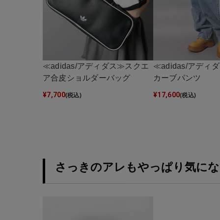
≪adidas/アディダス≫スクエ
≪adidas/アデ
ア合皮ショルダーバッグ
カーブパンツ
¥
7,700
¥
17,600
(税込)
(税込)
さっきのアレもやっぱり気にな