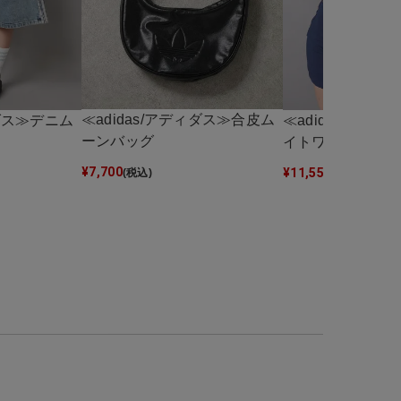
≪adidas/アディダス≫合皮ム
ィダス≫デニム
≪adidas/アデ
ーンバッグ
イトワンピース
¥
7,700
¥
11,550
(税込)
(税込)