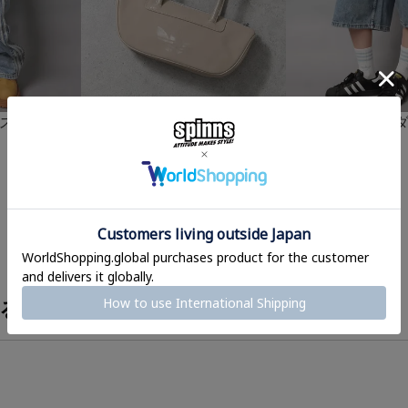
≪adidas/アディダス≫合皮ボ
ィダス≫デニム
≪adidas/アデ
ウリングバッグ
ジョーツパンツ
¥
7,150
¥
13,200
(税込)
(税込)
る？