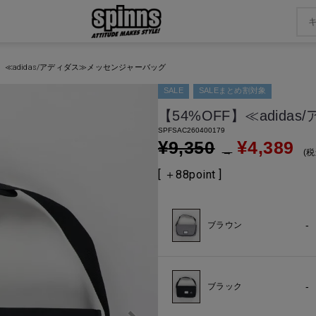
F】≪adidas/アディダス≫メッセンジャーバッグ
SALE
SALEまとめ割対象
【54%OFF】≪adid
SPFSAC260400179
¥
¥
9,350
4,389
→
税
[ ＋
88
point ]
-
ブラウン
-
ブラック