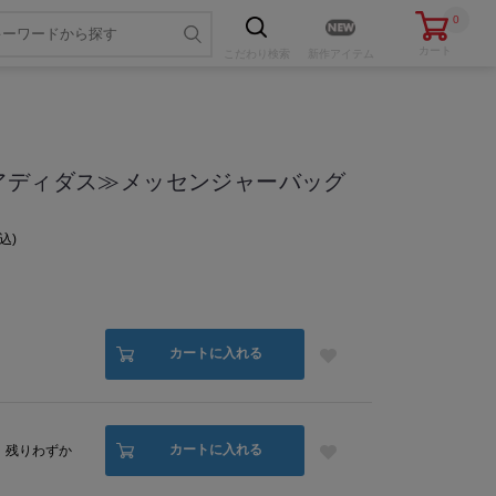
0
カート
こだわり
検索
新作アイテム
as/アディダス≫メッセンジャーバッグ
込
色・サイズを選ぶ
カートに入れる
カートに入れる
残りわずか