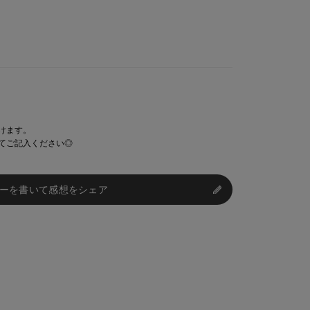
けます。
てご記入ください◎
ーを書いて感想をシェア