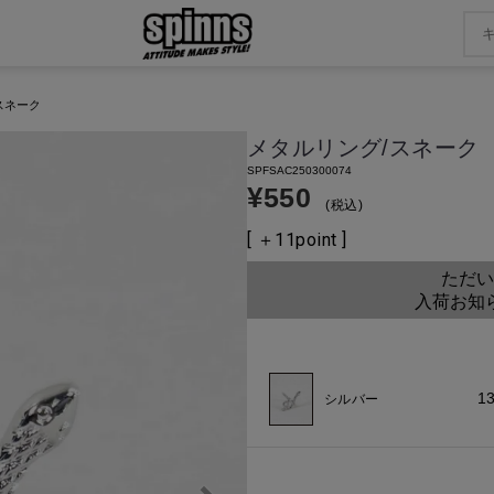
スネーク
メタルリング/スネーク
SPFSAC250300074
¥
550
税込
[ ＋
11
point ]
ただい
入荷お知
1
シルバー