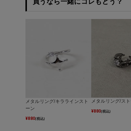
買うなら一緒にコレもどう？
メタルリング/ス
メタルリング/キララインスト
ーン
¥
880
(税込)
¥
880
(税込)