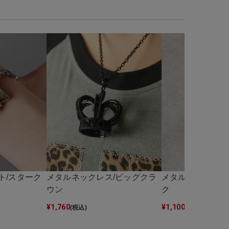
ト/スターク
メタルネックレス/ビッグクラ
メタルリング/ス
ウン
ク
¥
1,760
¥
1,100
(税込)
(税込)