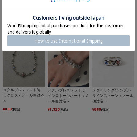
メタルネックレス/パー
メタルネックレス/ライ
メタルネックレス/キラ
ルビッグクロス＜メール
ンストーンクロスハート
キラクロス＜メール便対
便対応＞
＜メール便対応＞
応＞
¥
880
¥
880
¥
880
(税込)
(税込)
(税込)
メタルブレスレット/キ
メタルブレスレット/ラ
メタルリング/シンプル
ラクロス＜メール便対応
インストーンハート＜メ
ラインストーン＜メール
＞
ール便対応＞
便対応＞
¥
880
¥
1,320
¥
880
(税込)
(税込)
(税込)