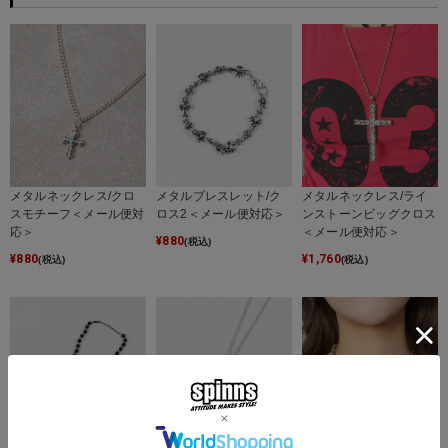
メタルネックレス/クロ
メタルブレスレット/ク
メタルネックレス/ライ
スモチーフ＜メール便対
ロス2＜メール便対応＞
ンストーンビッグクロス
応＞
＜メール便対応＞
¥
880
(税込)
¥
880
¥
1,760
(税込)
(税込)