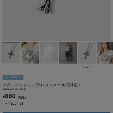
シルバー
メール便対応
メタルネックレス/クロス＜メール便対応＞
SPFSAC241200152
880
¥
税込
[ ＋
18
point ]