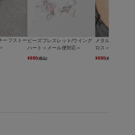
モチーフストー
ビーズブレスレット/ウイング
メタルネックレス
＞
ハート＜メール便対応＞
ロス＜メール便対
¥
880
¥
880
(税込)
(税込)