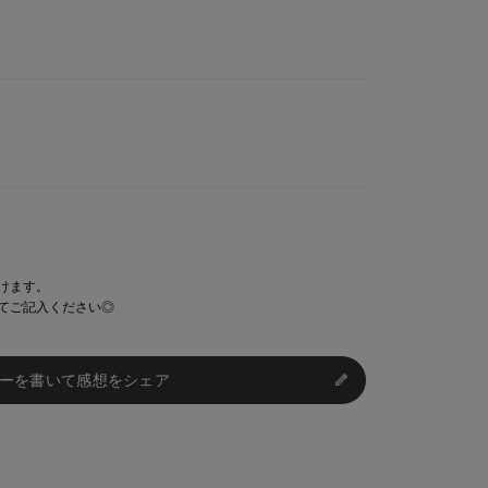
けます。
てご記入ください◎
ーを書いて感想をシェア