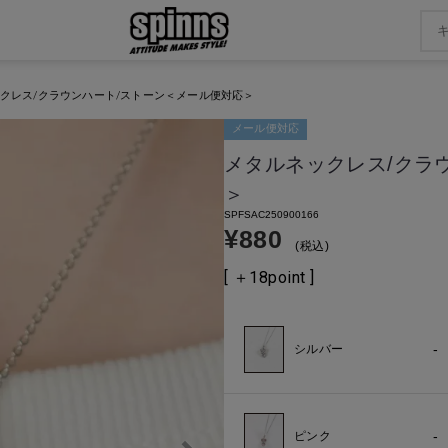
クレス/クラウンハート/ストーン＜メール便対応＞
メール便対応
メタルネックレス/クラ
＞
SPFSAC250900166
¥
880
税込
[ ＋
18
point ]
-
シルバー
-
ピンク