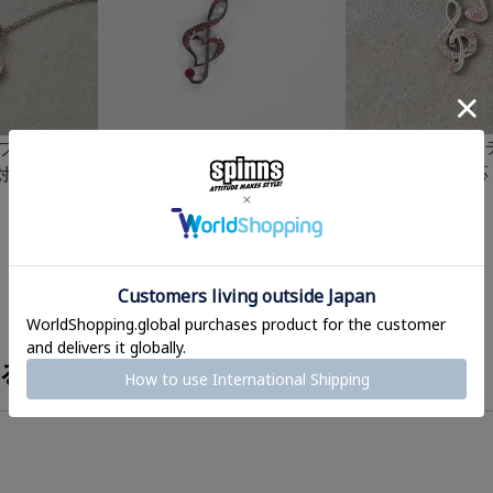
細ネックレス/2
/ブラックス
メタルネックレス/ラインスト
ン＜メール便対応
対応＞
ーン音符＜メール便対応＞
¥
880
¥
880
(税込)
(税込)
る？