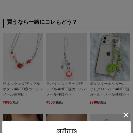
買うなら一緒にコレもどう？
紐ネックレス/アップル
モバイルストラップ/ア
ボタンキーホルダー/ニ
ボタン/#NEO森ガール＜
ップル/#NEO森ガール＜
ットクローバー/#NEO森
メール便対応＞
メール便対応＞
ガール＜メール便対応＞
¥
880
¥
550
¥
880
(税込)
(税込)
(税込)