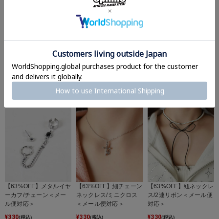
【63%OFF】細ネックレ
【63%OFF】細チェーン
キーホルダー/ビッグク
ス/ラインストーンクロ
ネックレス/モチーフ4＜
ローバー/#NEO森ガール
ス＜メール便対応＞
メール便対応＞
＜メール便対応＞
¥
330
¥
330
¥
550
(税込)
(税込)
(税込)
【63%OFF】メタルイヤ
【63%OFF】細チェーン
【63%OFF】紐ネックレ
ーカフ/チェーン＜メー
ネックレス/ミニクロス
ス/2連リボン＜メール便
ル便対応＞
＜メール便対応＞
対応＞
¥
330
¥
330
¥
330
(税込)
(税込)
(税込)