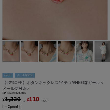
SALE
メール便対応
【92%OFF】ボタンネックレス/イチゴ/#NEO森ガール＜
メール便対応＞
SPFSAC250700016
1,320
110
¥
¥
→
税込
[ ＋
2
point ]