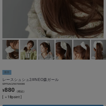
新作
レースシュシュ2/#NEO森ガール
SPFSAC250700086
880
¥
税込
[ ＋
18
point ]