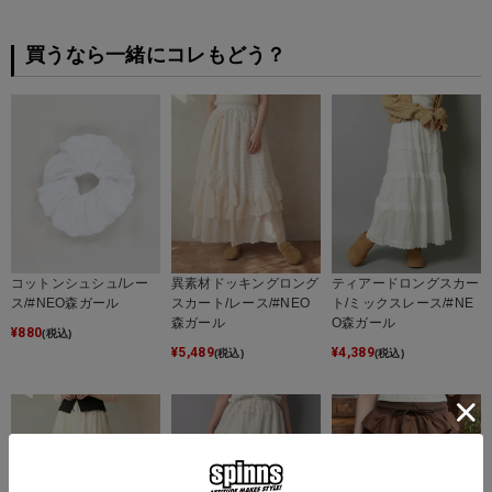
買うなら一緒にコレもどう？
コットンシュシュ/レー
異素材ドッキングロング
ティアードロングスカー
ス/#NEO森ガール
スカート/レース/#NEO
ト/ミックスレース/#NE
森ガール
O森ガール
¥
880
(税込)
¥
5,489
¥
4,389
(税込)
(税込)