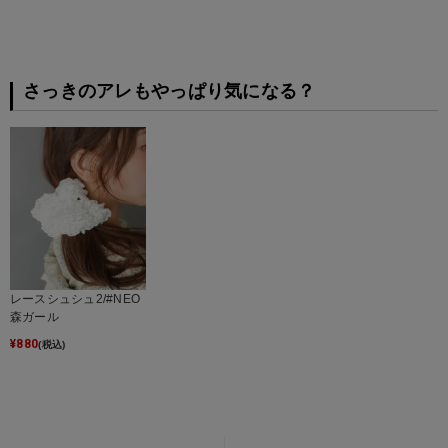
さっきのアレもやっぱり気になる？
レースシュシュ2/#NEO
森ガール
¥
880
(税込)