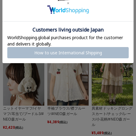
異素材4段レイヤードロ
異素材4段レイヤードロ
スエードフリルミニスカ
ングスカート/レース/#N
ングスカート/レース/#N
ート/インナーパンツ付
EO森ガール
EO森ガール
き/#NEO森ガール
¥
5,489
¥
5,489
¥
3,289
(税込)
(税込)
(税込)
ニットイヤーマフ/イヤ
半袖ブラウス/襟フルー
異素材ドッキングロング
マフ/耳当て/プードル3/#
ツ/#NEO森ガール
スカート/チェック/レー
NEO森ガール
ス/小花柄/#NEO森ガー
¥
4,389
(税込)
ル
¥
2,420
(税込)
¥
5,489
(税込)