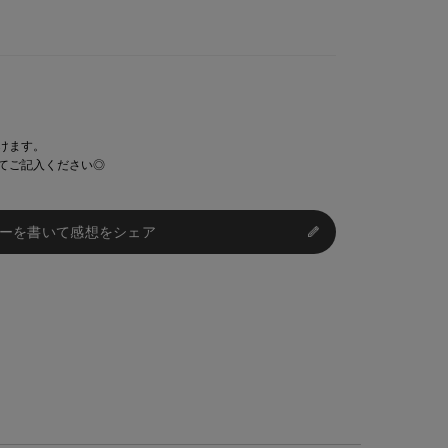
けます。
てご記入ください◎
ーを書いて感想をシェア