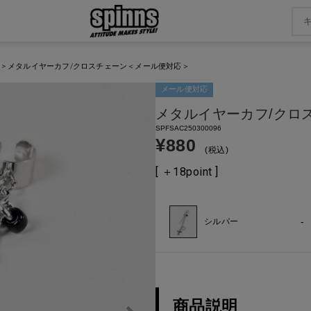
メタルイヤーカフ/クロスチェーン＜メール便対応＞
メール便対応
メタルイヤーカフ/クロ
SPFSAC250300096
¥
880
税込
[ ＋
18
point ]
-
シルバー
商品説明