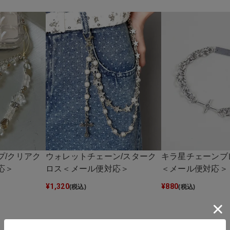
プ/クリアク
ウォレットチェーン/スターク
キラ星チェーンブ
応＞
ロス＜メール便対応＞
＜メール便対応＞
¥
1,320
¥
880
(税込)
(税込)