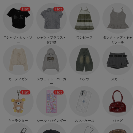
Tシャツ・カットソ
シャツ・ブラウス・
ワンピース
タンクトップ・キャ
ー
付け襟
ミソール
カーディガン
スウェット・パーカ
パンツ
スカート
ー
キャラクター
シール・バインダー
スマホケース
バッグ