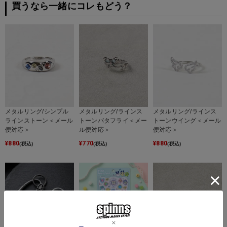
買うなら一緒にコレもどう？
メタルリング/シンプル
メタルリング/ラインス
メタルリング/ラインス
ラインストーン＜メール
トーンバタフライ＜メー
トーンウイング＜メール
便対応＞
ル便対応＞
便対応＞
¥
880
¥
770
¥
880
(税込)
(税込)
(税込)