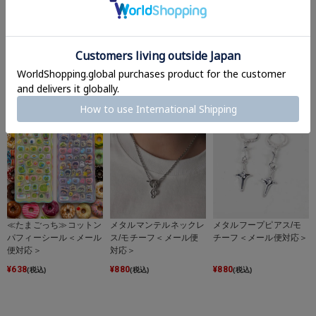
メタルカラビナ/オーバ
≪たまごっち≫プチドロ
ドットパッチンピン/ヘ
ルキラ＜メール便対応＞
ップシール＜メール便対
アピン/パーツ＜メール
応＞
便対応＞
¥
880
¥
572
¥
880
(税込)
(税込)
(税込)
≪たまごっち≫コットン
メタルマンテルネックレ
メタルフープピアス/モ
パフィーシール＜メール
ス/モチーフ＜メール便
チーフ＜メール便対応＞
便対応＞
対応＞
¥
638
¥
880
¥
880
(税込)
(税込)
(税込)