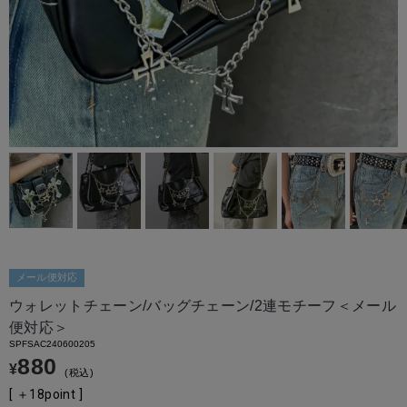
メール便対応
ウォレットチェーン/バッグチェーン/2連モチーフ＜メール
便対応＞
SPFSAC240600205
880
¥
税込
[ ＋
18
point ]