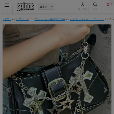
0
見た商品
検索
カート
メニュー
HOME
レディース
ファッション小物(その他)
ベルト・ウォレットチェーン
ウ