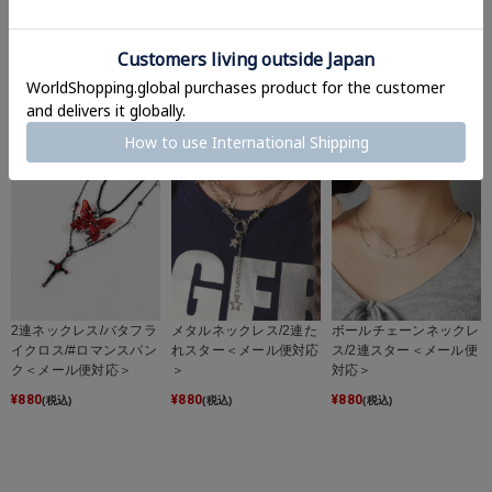
メタルネックレス/4連＜
メタルネックレス/3連チ
2連パールネックレス/ク
メール便対応＞
ェーン＜メール便対応＞
ロス＜メール便対応＞
¥
1,320
¥
880
¥
880
(税込)
(税込)
(税込)
2連ネックレス/バタフラ
メタルネックレス/2連た
ボールチェーンネックレ
イクロス/#ロマンスパン
れスター＜メール便対応
ス/2連スター＜メール便
ク＜メール便対応＞
＞
対応＞
¥
880
¥
880
¥
880
(税込)
(税込)
(税込)