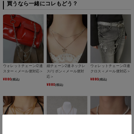
買うなら一緒にコレもどう？
ウォレットチェーン/2連
細チェーン2連ネックレ
ウォレットチェーン/3連
スター＜メール便対応＞
ス/リボン＜メール便対
クロス＜メール便対応＞
応＞
¥
880
¥
880
(税込)
(税込)
¥
880
(税込)