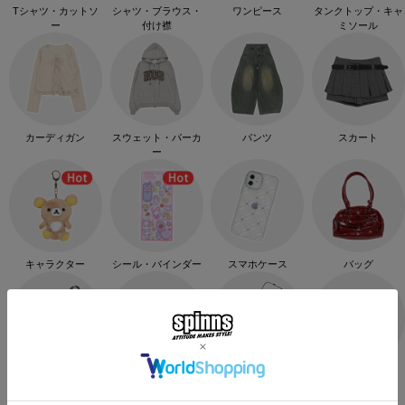
Tシャツ・カットソ
シャツ・ブラウス・
ワンピース
タンクトップ・キャ
ー
付け襟
ミソール
カーディガン
スウェット・パーカ
パンツ
スカート
ー
キャラクター
シール・バインダー
スマホケース
バッグ
キーホルダー・カラ
帽子・ヘアバンド
アクセサリー
ベルト
ビナ・コインケース