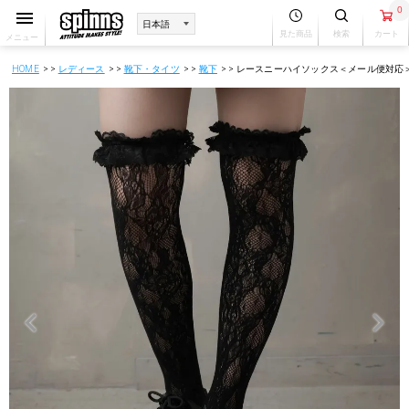
0
見た商品
検索
カート
メニュー
HOME
レディース
靴下・タイツ
靴下
レースニーハイソックス＜メール便対応