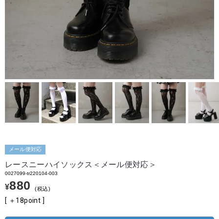
メール便対応
レースニーハイソックス＜メール便対応＞
0027099-tr220104-003
880
¥
税込
[ ＋
18
point ]