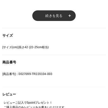
※ご注意
続きを見る
モニターの設定状況によって、実際の商品と 若干色が異なる場合がございま
す。
あらかじめご了承ください。
サイズ
総柄の商品は使用している生地の部分によって 写真と異なる場合がございま
す。 ご注文が殺到した場合ズレが生じ 欠品となる場合があります。
[サイズ(cm)]長さ42 (22-25cm相当)
ご迷惑をお掛け致しますが 何卒ご了承下さいますようお願い致します。
商品番号
[商品番号]：0027099-TR220104-003
レビュー
レビューご記入で5pointプレゼント！
ご購入商品のみレビューをお書きいただけます。