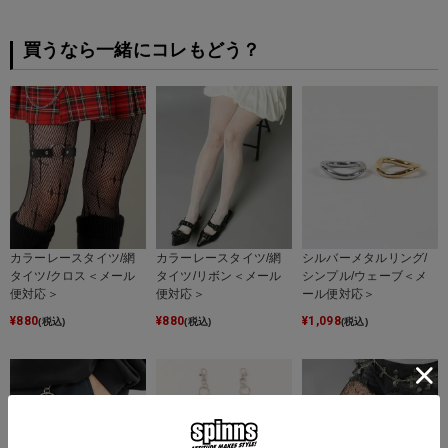
買うなら一緒にコレもどう？
カラーレースタイツ/網
カラーレースタイツ/網
シルバーメタルリング/
タイツ/クロス＜メール
タイツ/リボン＜メール
シンプル/ウェーブ＜メ
便対応＞
便対応＞
ール便対応＞
¥
880
¥
880
¥
1,098
(税込)
(税込)
(税込)