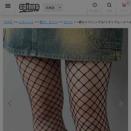
0
見た商品
検索
カート
メニュー
HOME
レディース
靴下・タイツ
タイツ
網タイツ/シンプル/ミディアム＜メー