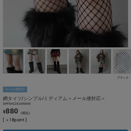
ブラック
メール便対応
網タイツ/シンプル/ミディアム＜メール便対応＞
SPFSAC241000045
880
¥
税込
[ ＋
18
point ]