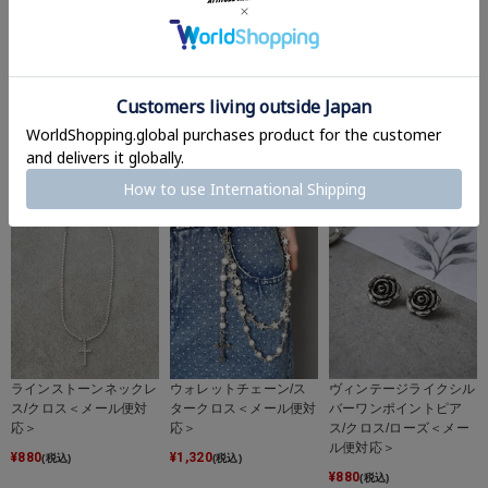
ダブルシルバーウォレッ
シルバーウォレットチェ
ヒョウ柄網タイツ/レオ
トチェーン/シンプル＜
ーン/シンプル＜メール
パード/#平成ギャル＜メ
メール便対応＞
便対応＞
ール便対応＞
¥
1,650
¥
1,760
¥
880
(税込)
(税込)
(税込)
ラインストーンネックレ
ウォレットチェーン/ス
ヴィンテージライクシル
ス/クロス＜メール便対
タークロス＜メール便対
バーワンポイントピア
応＞
応＞
ス/クロス/ローズ＜メー
ル便対応＞
¥
880
¥
1,320
(税込)
(税込)
¥
880
(税込)