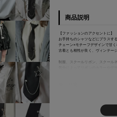
商品説明
【ファッションのアクセントに】
お手持ちのシャツなどにプラスす
チェーン×モチーフデザインで甘く
古着とも相性が良く、ヴィンテー
制服、スクールリボン、スクール
気分によってリボンのカラーやデ
※ご注意
モニターの設定状況によって、
す。
あらかじめご了承ください。
総柄の商品は使用している生地
す。 ご注文が殺到した場合ズ