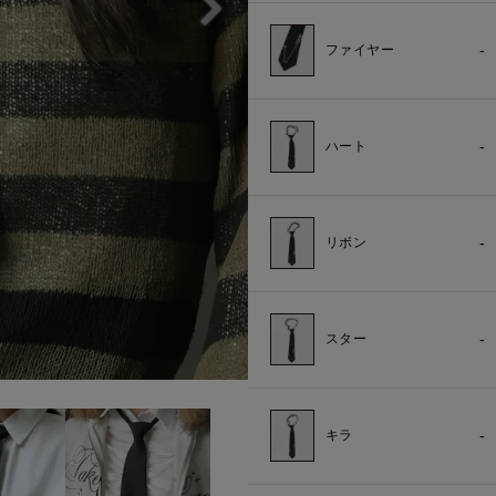
-
ファイヤー
-
ハート
-
リボン
-
スター
-
キラ