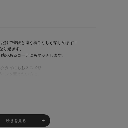
るだけで普段と違う着こなしが楽しめます！
なり過ぎず、
ジ感のあるコーデにもマッチします。
ネクタイにもおススメ◎
ザインを変えたい方に。
実際の商品と 若干色が異なる場合がございま
続きを見る
の部分によって 写真と異なる場合がございま
レが生じ 欠品となる場合があります。