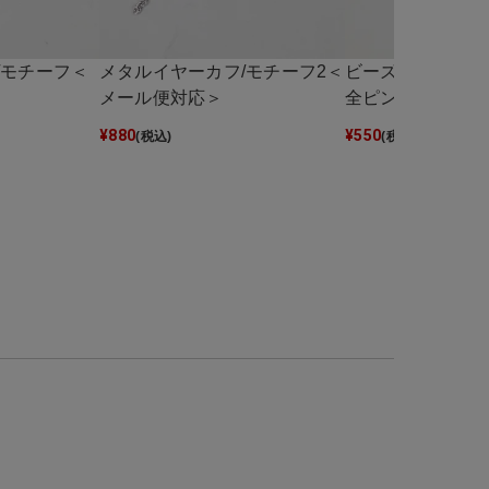
/モチーフ＜
メタルイヤーカフ/モチーフ2＜
ビーズキーホルダー
メール便対応＞
全ピン＜メール便
¥
880
¥
550
(税込)
(税込)