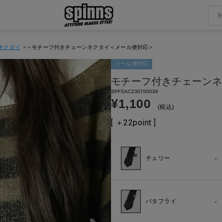
ネクタイ
モチーフ付きチェーンネクタイ＜メール便対応＞
メール便対応
モチーフ付きチェーン
SPFSAC230700039
¥
1,100
税込
[ ＋
22
point ]
-
チェリー
-
バタフライ