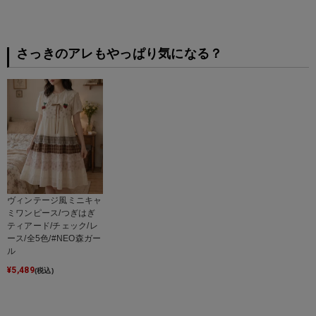
さっきのアレもやっぱり気になる？
ヴィンテージ風ミニキャ
ミワンピース/つぎはぎ
ティアード/チェック/レ
ース/全5色/#NEO森ガー
ル
¥
5,489
(税込)