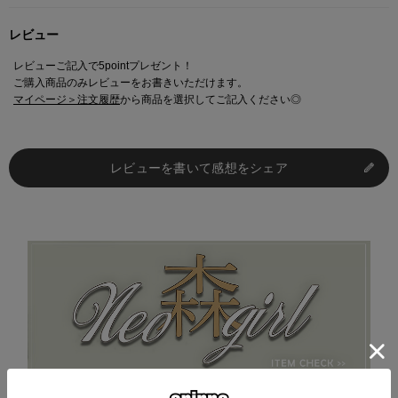
レビュー
NEO森ガールのコーディネートに取り入れたいキーワード：
【レイヤード、アースカラー、ダスティカラー、カーディガン、ヘ
レビューご記入で5pointプレゼント！
ッドアクセ、ナチュラル、レース、ファー】
ご購入商品のみレビューをお書きいただけます。
マイページ＞注文履歴
から商品を選択してご記入ください◎
※ご注意
モニターの設定状況によって、実際の商品と 若干色が異なる場合がございま
レビューを書いて感想をシェア
す。
あらかじめご了承ください。
総柄の商品は使用している生地の部分によって 写真と異なる場合がございま
す。 ご注文が殺到した場合ズレが生じ 欠品となる場合があります。
ご迷惑をお掛け致しますが 何卒ご了承下さいますようお願い致します。