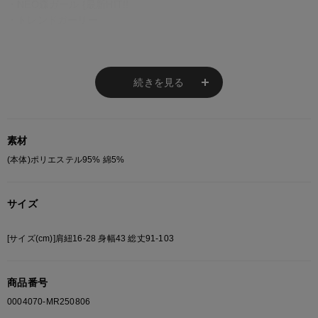
・NEO森ガール {最新HIT!!
・トレンドガーリー
新トレンド<
韓国で人気上昇中！
【NEO(ネオ)森ガール】とは
【NEO森ガール】は「森ガール」スタイルを進化させたもので、
続きを見る
「バレエコア」「ギークシック」などのトレンドを加え、
自然との調和を意識しつつ現代的で洗練された要素を取り入れま
す。
素材
NEO森ガールのコーデのポイント！
(本体)ポリエステル95% 綿5%
ゆったりとしたシルエット・ナチュラルカラー・レースアイテムに
オーバージャケットやニットを組み合わせたり、
サイズ
薄手のワンピースにニットベストを重ねたり、
スカートにレギンスやタイツをレイヤードするのもポイント。
[サイズ(cm)]肩紐16-28 身幅43 総丈91-103
足元はアウトドア感のあるブーツやスニーカーに、
アクセサリーは自然モチーフを感じさせるものが主流。
商品番号
自然の中でリラックスできる要素を残しつつ、
都会的なセンスやエシカルな意識を取り入れることで、
0004070-MR250806
新しい時代にマッチしたファッションスタイルとなっています。