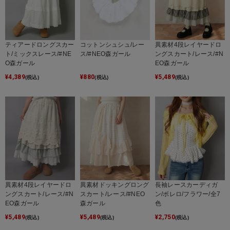
ティアードロングスカー
コットンシュシュ/レー
異素材4段レイヤードロ
ト/ミックスレース/#NE
ス/#NEO森ガール
ングスカート/レース/#N
O森ガール
EO森ガール
¥
4,389
¥
880
¥
5,489
(税込)
(税込)
(税込)
異素材4段レイヤードロ
異素材ドッキングロング
長袖レースカーディガ
ングスカート/レース/#N
スカート/レース/#NEO
ン/ボレロ/フラワー/全7
EO森ガール
森ガール
色
¥
5,489
¥
5,489
¥
2,750
(税込)
(税込)
(税込)