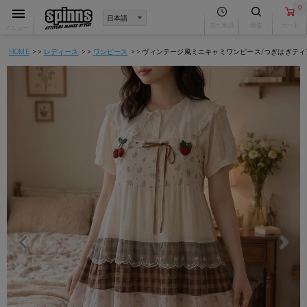
0
見た商品
検索
カート
メニュー
HOME
レディース
ワンピース
ヴィンテージ風ミニキャミワンピース/つぎはぎティアー