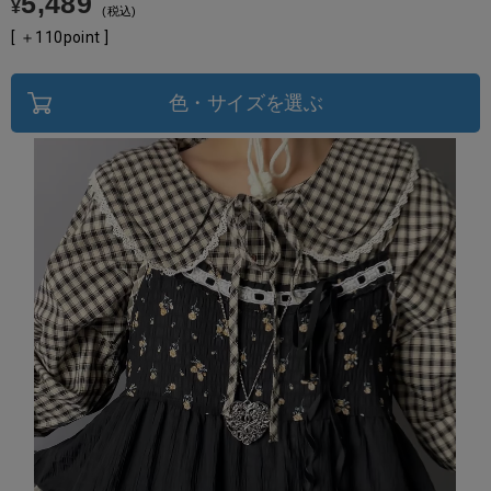
5,489
¥
税込
[ ＋
110
point ]
色・サイズを選ぶ