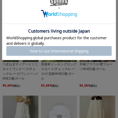
買うなら一緒にコレもどう？
つぎはぎティアードミニ
異素材ドッキングロング
半袖ブラウス/襟フルー
キャミワンピース/チェ
スカート/チェック/レー
ツ/#NEO森ガール
ック/レース/ワントーン/
ス/小花柄/#NEO森ガー
#NEO森ガール
ル
¥
5,489
¥
5,489
¥
4,389
(税込)
(税込)
(税込)