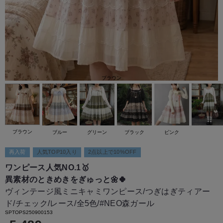
ブラウン
ブラウン
ブルー
グリーン
ブラック
ピンク
再入荷
人気TOP10入り
2点以上で10%OFF
ワンピース人気NO.1🥇
異素材のときめきをぎゅっと🌼🍀
ヴィンテージ風ミニキャミワンピース/つぎはぎティアー
ド/チェック/レース/全5色/#NEO森ガール
SPTOPS250900153