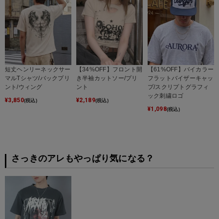
短丈ヘンリーネックサー
【34%OFF】フロント開
【61%OFF】バイカラー
マルTシャツ/バックプリ
き半袖カットソー/プリ
フラットバイザーキャッ
ント/ウィング
ント
プ/スクリプトグラフィ
ック刺繍ロゴ
¥
3,850
¥
2,189
(税込)
(税込)
¥
1,098
(税込)
さっきのアレもやっぱり気になる？