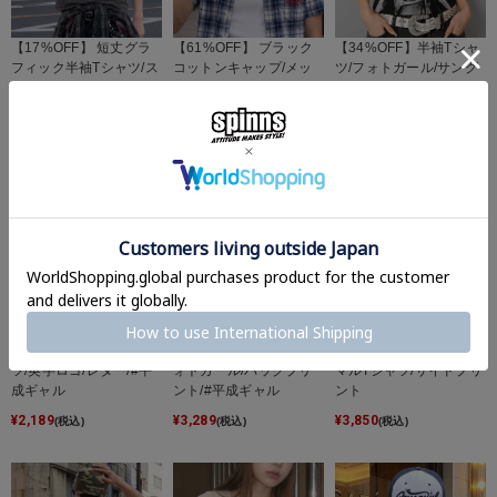
【17%OFF】 短丈グラ
【61%OFF】 ブラック
【34%OFF】半袖Tシャ
フィック半袖Tシャツ/ス
コットンキャップ/メッ
ツ/フォトガール/サング
ケルトンプリント
セージロゴ刺繍
ラス/#平成ギャル
¥
2,750
¥
1,098
¥
2,189
(税込)
(税込)
(税込)
【21%OFF】半袖Tシャ
Vネック半袖Tシャツ/フ
短丈ヘンリーネックサー
ツ/英字ロゴ/レター/#平
ォトガール/バックプリ
マルTシャツ/サイドプリ
成ギャル
ント/#平成ギャル
ント
¥
2,189
¥
3,289
¥
3,850
(税込)
(税込)
(税込)