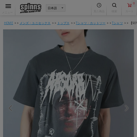
0
見た商品
検索
カート
メニュー
HOME
メンズ・ユニセックス
トップス
Tシャツ・カットソー
Tシャツ
【9