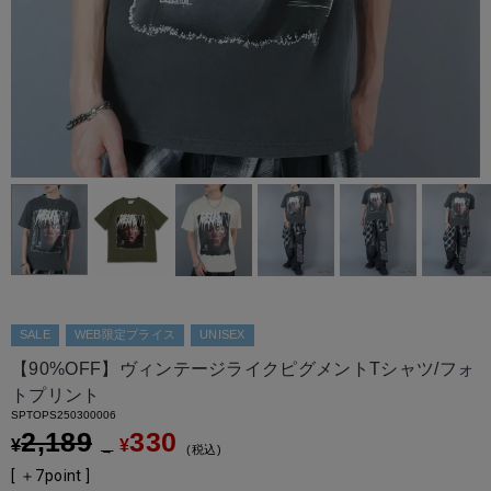
SALE
WEB限定プライス
UNISEX
【90%OFF】ヴィンテージライクピグメントTシャツ/フォ
トプリント
SPTOPS250300006
2,189
330
¥
¥
→
税込
[ ＋
7
point ]