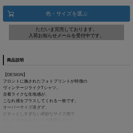
色・サイズを選ぶ
ただいま完売しております。
入荷お知らせメールを受付中です。
商品説明
【DESIGN】
フロントに施されたフォトプリントが特徴の
ヴィンテージライクTシャツ。
古着ライクな生地感が、
こなれ感をプラスしてくれる一枚です。
オーバーサイズ過ぎず、
ピタッとしすぎない絶妙なサイズ感で
トレンドのシルエットを実現しました。
今年トレンドの韓国ストリートやグランジコーデにも