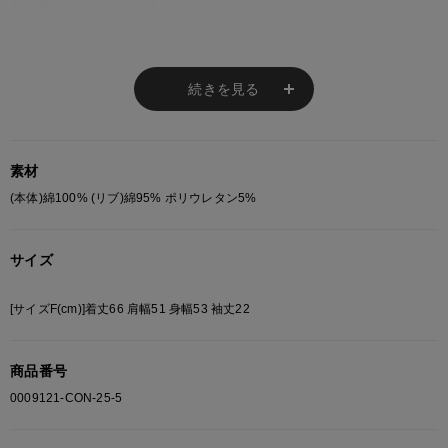
ピッタリのTシャツです！
【FABRIC】
綿100％を使用し、
薄すぎず程よい厚みで、型崩れしにくく、
続きを見る
洗濯を繰り返しても風合いが増す
タフな素材を採用しました。
ヴィンテージのような風合いを楽しめ、
素材
長く愛用できるフォトプリントTシャツです。
(本体)綿100% (リブ)綿95% ポリウレタン5%
※ご注意
サイズ
モニターの設定状況によって、実際の商品と 若干色が異なる場合がございま
す。
[サイズF(cm)]着丈66 肩幅51 身幅53 袖丈22
あらかじめご了承ください。
総柄の商品は使用している生地の部分によって 写真と異なる場合がございま
す。 ご注文が殺到した場合ズレが生じ 欠品となる場合があります。
商品番号
ご迷惑をお掛け致しますが 何卒ご了承下さいますようお願い致します。
0009121-CON-25-5