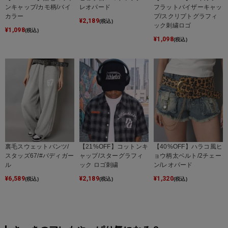
ンキャップ/カモ柄/バイ
レオパード
フラットバイザーキャッ
カラー
プ/スクリプトグラフィ
¥
2,189
(税込)
ック刺繍ロゴ
¥
1,098
(税込)
¥
1,098
(税込)
裏毛スウェットパンツ/
【21%OFF】コットンキ
【40%OFF】ハラコ風ヒ
スタッズ67/#バディガー
ャップ/スターグラフィ
ョウ柄太ベルト/2チェー
ル
ック ロゴ刺繍
ン/レオパード
¥
6,589
¥
2,189
¥
1,320
(税込)
(税込)
(税込)