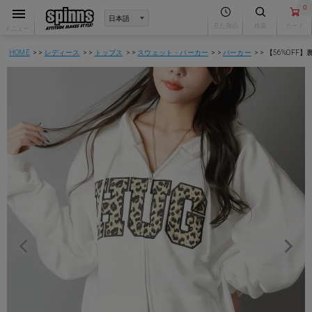
0
見た商品
検索
カート
メニュー
HOME
レディース
トップス
スウェット・パーカー
パーカー
【56%OFF