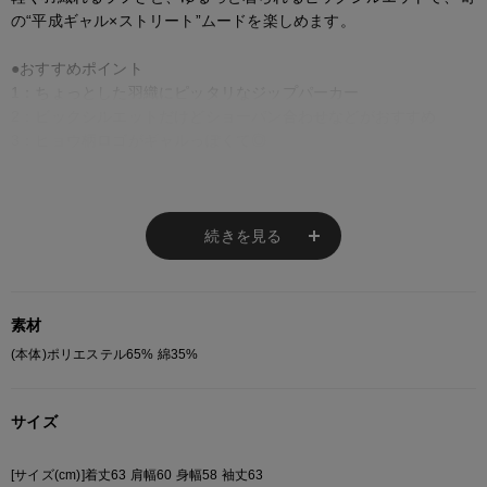
の“平成ギャル×ストリート”ムードを楽しめます。
●おすすめポイント
1：ちょっとした羽織にピッタリなジップパーカー
2：ビックシルエットだけどショーパン合わせなどがおすすめ
3：ヒョウ柄ロゴがギャルっぽくて◎
【ファッション系統】
・平成ギャル
・ガールズストリート
続きを見る
・Y2K
素材
※ご注意
(本体)ポリエステル65% 綿35%
モニターの設定状況によって、実際の商品と 若干色が異なる場合がございま
す。
あらかじめご了承ください。
サイズ
総柄の商品は使用している生地の部分によって 写真と異なる場合がございま
す。 ご注文が殺到した場合ズレが生じ 欠品となる場合があります。
[サイズ(cm)]着丈63 肩幅60 身幅58 袖丈63
ご迷惑をお掛け致しますが 何卒ご了承下さいますようお願い致します。