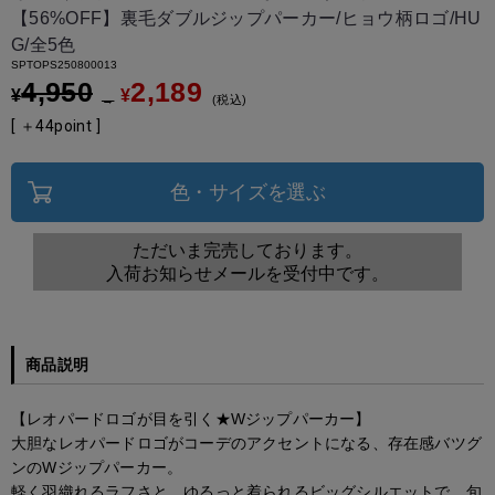
【56%OFF】裏毛ダブルジップパーカー/ヒョウ柄ロゴ/HU
G/全5色
SPTOPS250800013
4,950
2,189
¥
¥
→
税込
[ ＋
44
point ]
色・サイズを選ぶ
ただいま完売しております。
入荷お知らせメールを受付中です。
商品説明
【レオパードロゴが目を引く★Wジップパーカー】
大胆なレオパードロゴがコーデのアクセントになる、存在感バツグ
ンのWジップパーカー。
軽く羽織れるラフさと、ゆるっと着られるビッグシルエットで、旬