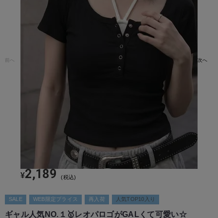
前へ
次へ
2,189
¥
税込
SALE
WEB限定プライス
再入荷
人気TOP10入り
ギャル人気NO.１🥇レオパロゴがGALくて可愛い☆