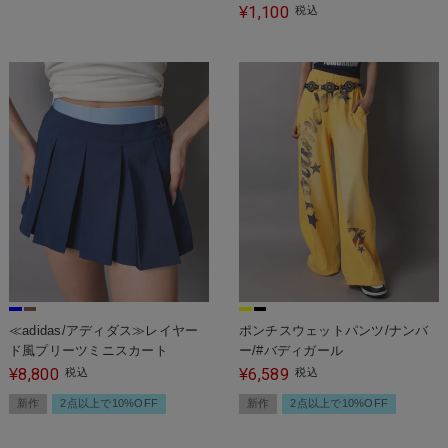
1,100
¥
税込
≪adidas/アディダス≫レイヤー
ポンチスウェットパンツ/ナンバ
ド風プリーツミニスカート
ー/#バディガール
8,800
6,589
¥
税込
¥
税込
新作
2点以上で10%OFF
新作
2点以上で10%OFF