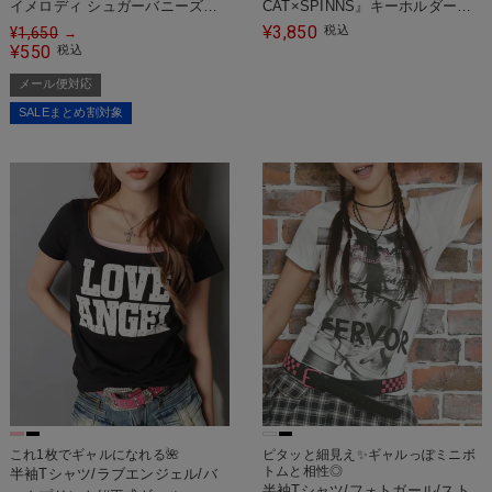
イメロディ シュガーバニーズ
CAT×SPINNS』キーホルダー付
×SPINNS』ミラー
きスクールバッグ
3,850
¥
税込
¥
1,650
→
550
¥
税込
メール便対応
SALEまとめ割対象
これ1枚でギャルになれる🌺
ピタッと細見え✨ギャルっぽミニボ
トムと相性◎
半袖Tシャツ/ラブエンジェル/バ
半袖Tシャツ/フォトガール/スト