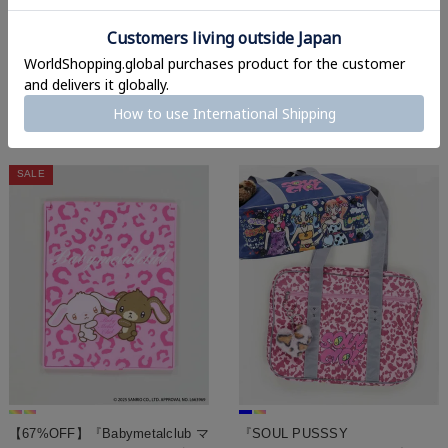
平成ギャル降臨✨
120cmルーズソックス
脚痩せ効果で盛れる令和ルーズ💘
1,760
¥
税込
ニットワイドレッグカバー/50cm
1,320
¥
税込
ロングセラー
SALE
【67%OFF】『Babymetalclub マ
『SOUL PUSSSY