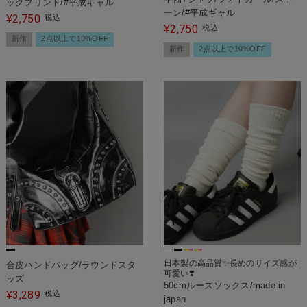
ックプリント/#平成ギャル
ーン/#平成ギャル
2,750
¥
税込
2,750
¥
税込
新作
2点以上で10%OFF
新作
2点以上で10%OFF
日本製の高品質✨長めのサイズ感が
合皮ハンドバッグ/ラウンドスタ
可愛い❣️
ッズ
50cmルーズソックス/made in
3,289
¥
税込
japan