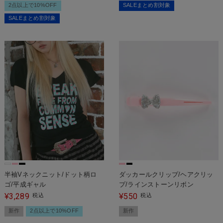
2点以上で10%OFF
SALEまとめ割対象
SALEまとめ割対象
半袖Vネックニット/ドット柄ロ
ダッカールクリップ/ヘアクリッ
ゴ/平成ギャル
プ/ラインストーンリボン
3,289
550
¥
税込
¥
税込
新作
2点以上で10%OFF
新作