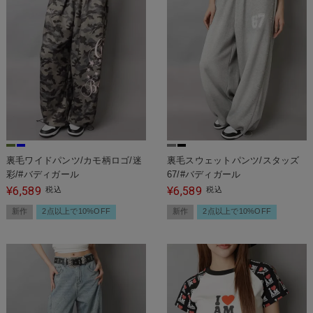
裏毛ワイドパンツ/カモ柄ロゴ/迷
裏毛スウェットパンツ/スタッズ
彩/#バディガール
67/#バディガール
6,589
6,589
¥
税込
¥
税込
新作
2点以上で10%OFF
新作
2点以上で10%OFF