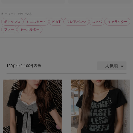
キーワードで絞り込む
柄トップス
ミニスカート
ピタT
フレアパンツ
スクバ
キャラクター
ファー
キーホルダー
人気順
130
件中
1
-
100
件表示