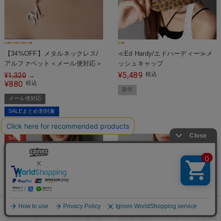
【34%OFF】メタルネックレス/
≪Ed Hardy/エドハーディー≫メ
アルファベット＜メール便対応＞
ッシュキャップ
5,489
¥
税込
¥
1,320
→
880
¥
税込
新作
メール便対応
SALEまとめ割対象
SALE
お気に入り
見た商品
メニュー
カート
ログイン