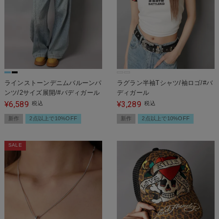
ラインストーンデニムバルーンパ
ラグラン半袖Tシャツ/袖ロゴ/#バ
ンツ/2サイズ展開/#バディガール
ディガール
6,589
3,289
¥
税込
¥
税込
新作
2点以上で10%OFF
新作
2点以上で10%OFF
SALE