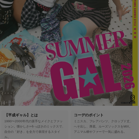
【平成ギャル】とは
コーデのポイント
1990〜2000年代の派手なメイクとファッ
ミニスカ、フレアパンツ、クロップド丈、
ション。懐かしさ×今っぽさのミックスで、
へそ出し、厚底、ルーズソックスをMIX。
自分の「好き」を全力で表現するスタイ
アニマル柄やファーで一気に盛れる。
ル。