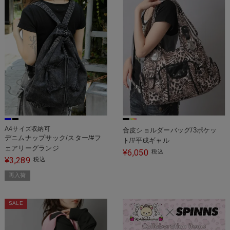
A4サイズ収納可
合皮ショルダーバッグ/3ポケッ
デニムナップサック/スター/#フ
ト/#平成ギャル
ェアリーグランジ
6,050
¥
税込
3,289
¥
税込
再入荷
SALE