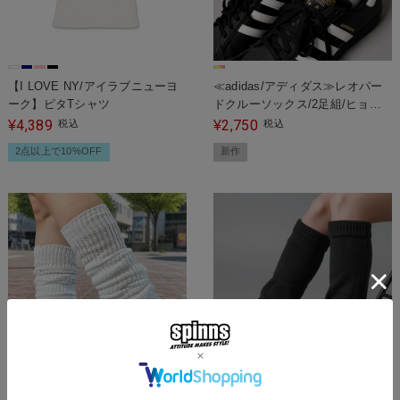
【I LOVE NY/アイラブニューヨ
≪adidas/アディダス≫レオパー
ーク】ピタTシャツ
ドクルーソックス/2足組/ヒョウ
柄
4,389
2,750
¥
税込
¥
税込
2点以上で10%OFF
新作