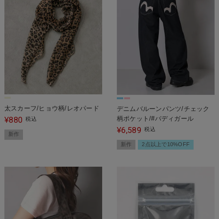
太スカーフ/ヒョウ柄/レオパード
デニムバルーンパンツ/チェック
柄ポケット/#バディガール
880
¥
税込
6,589
¥
税込
新作
新作
2点以上で10%OFF