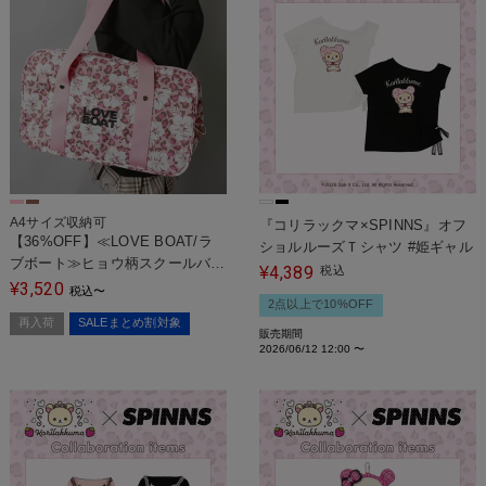
A4サイズ収納可
『コリラックマ×SPINNS』オフ
【36%OFF】≪LOVE BOAT/ラ
ショルルーズＴシャツ #姫ギャル
ブボート≫ヒョウ柄スクールバッ
4,389
¥
税込
グ/スクバ/レオパード/ハイビスカ
3,520
¥
税込
〜
2点以上で10%OFF
ス/#平成ギャル
再入荷
SALEまとめ割対象
販売期間
2026/06/12 12:00
〜