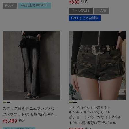
880
¥
税込
再入荷
2点以上で10%OFF
メール便対応
再入荷
SALEまとめ割対象
サイドのベルトで高見え✨
スタッズ付きデニムフレアパン
ギャルショーパンならコレ
ツ/2ポケット/カモ柄/迷彩/#平成
超ショートパンツ/サイド2ベル
ギャル
5,489
¥
税込
ト/カモ柄/迷彩/#平成ギャル