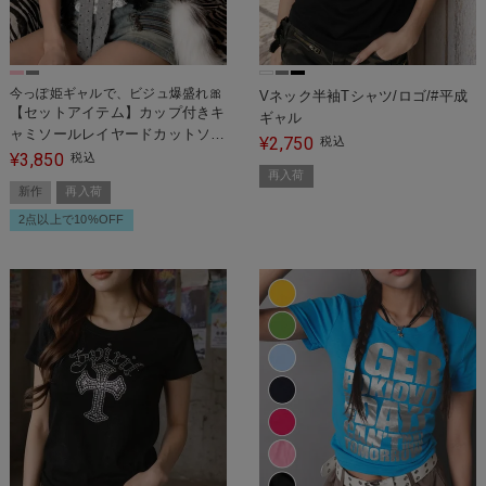
今っぽ姫ギャルで、ビジュ爆盛れ🎀
Vネック半袖Tシャツ/ロゴ/#平成
【セットアイテム】カップ付きキ
ギャル
ャミソールレイヤードカットソ
2,750
¥
税込
ー/ドット/姫ギャル/平成ギャル
3,850
¥
税込
再入荷
新作
再入荷
2点以上で10%OFF