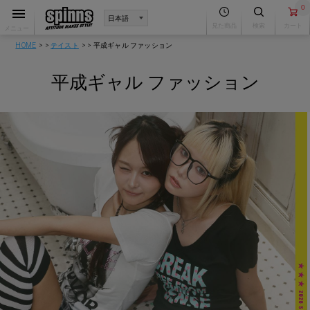
0
見た商品
検索
カート
メニュー
HOME
テイスト
平成ギャル ファッション
平成ギャル ファッション