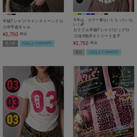
今年は、カラー着ないともったいな
半袖Tシャツ/ラインストーンクロ
い！🌈
ス/#平成ギャル
カラフル半袖Tシャツ/ビッグロ
2,750
¥
税込
ゴ/全8色/#ストリート女子
2,750
¥
税込
再入荷
2点以上で10%OFF
新作
2点以上で10%OFF