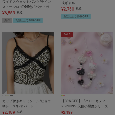
ワイドスウェットパンツ/ライン
成ギャル
ストーンロゴ/全5色/#バディガー
2,750
¥
税込
ル
6,589
¥
税込
2点以上で10%OFF
新作
2点以上で10%OFF
SALE
カップ付きキャミソール/ヒョウ
【60%OFF】『ハローキティ
柄レース/レオパード
×SPINNS 天使小悪魔シリーズ』
モバイルストラップ
2,189
¥
税込
¥
2,189
→