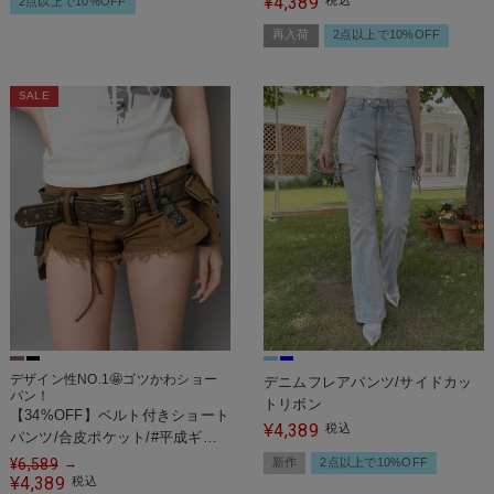
4,389
¥
税込
2点以上で10%OFF
再入荷
2点以上で10%OFF
SALE
デザイン性NO.1🤩ゴツかわショー
デニムフレアパンツ/サイドカッ
パン！
トリボン
【34%OFF】ベルト付きショート
4,389
¥
税込
パンツ/合皮ポケット/#平成ギャ
ル
¥
6,589
新作
2点以上で10%OFF
→
4,389
¥
税込