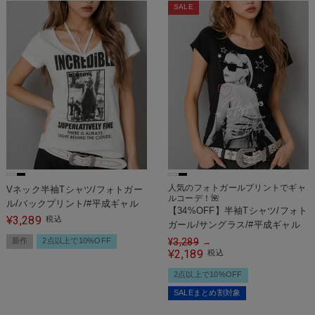
SALE
人気のフォトガールプリントでギャ
Vネック半袖Tシャツ/フォトガー
ルコーデ！🌺
ル/バックプリント/#平成ギャル
【34%OFF】半袖Tシャツ/フォト
3,289
¥
税込
ガール/サングラス/#平成ギャル
新作
2点以上で10%OFF
¥
3,289
→
2,189
¥
税込
2点以上で10%OFF
SALEまとめ割対象