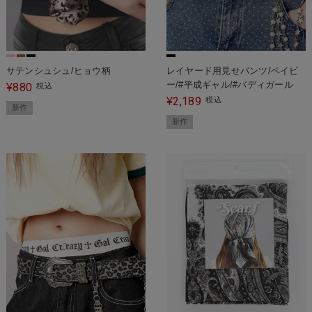
サテンシュシュ/ヒョウ柄
レイヤード用見せパンツ/ベイビ
ー/#平成ギャル/#バディガール
880
¥
税込
2,189
¥
税込
新作
新作