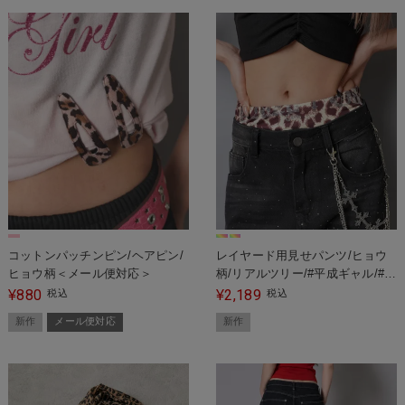
コットンパッチンピン/ヘアピン/
レイヤード用見せパンツ/ヒョウ
ヒョウ柄＜メール便対応＞
柄/リアルツリー/#平成ギャル/#バ
ディガール
880
2,189
¥
税込
¥
税込
新作
メール便対応
新作