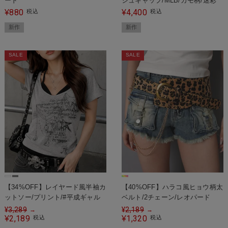
ード
シュキャップ/MLB/カモ柄/迷彩
880
4,400
¥
税込
¥
税込
新作
新作
SALE
SALE
【34%OFF】レイヤード風半袖カ
【40%OFF】ハラコ風ヒョウ柄太
ットソー/プリント/#平成ギャル
ベルト/2チェーン/レオパード
¥
3,289
¥
2,189
→
→
2,189
1,320
¥
税込
¥
税込