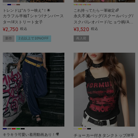
これ持ってたら一軍確定🌈
トレンドは"カラー映え"！🌟
永久不滅バッグ/スクールバッグ/
カラフル半袖Tシャツ/ナンバース
スクバ/レオパード/ヒョウ柄/A4
ター/#ストリート女子
サイズ収納可
3,520
2,750
¥
税込
¥
税込
再入荷
新作
2点以上で10%OFF
キラキラ可愛い着用動画あり！🎥
チョーカー付きタンクトップ/#平