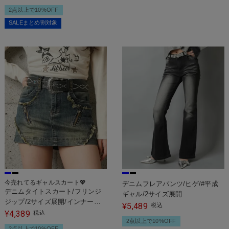
2点以上で10%OFF
SALEまとめ割対象
今売れてるギャルスカート💖
デニムフレアパンツ/ヒゲ/#平成
デニムタイトスカート/フリンジ
ギャル/2サイズ展開
ジップ/2サイズ展開/インナーパ
5,489
¥
税込
ンツ付き/#平成ギャル
4,389
¥
税込
2点以上で10%OFF
2点以上で10%OFF