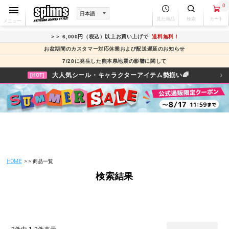
0
見た商品
検索
カート
メニュー
＞＞ 6,000円（税込）以上お買い上げで
送料無料！
お盆期間のカスタマー対応休業および配送遅延のお知らせ
7/28に発生した熊本県地震の影響に関して
›
大人気シール・キャラクターアイテム勢揃い🌈
[HOT]
HOME
商品一覧
検索結果