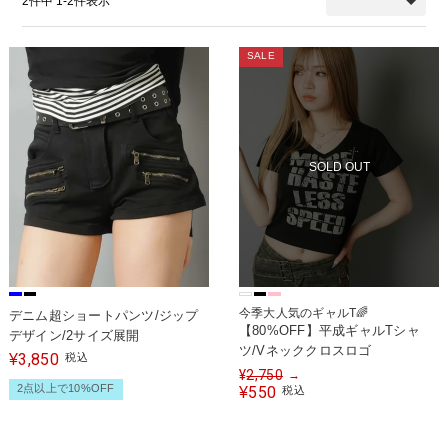
2
件中
1
-
2
件表示
SALE
SOLD OUT
今季大人気のギャルT🌈
デニム超ショートパンツ/ジップ
【80%OFF】平成ギャルTシャ
デザイン/2サイズ展開
ツ/Vネッククロスロゴ
3,850
¥
税込
¥
2,750
→
2点以上で10%OFF
550
¥
税込