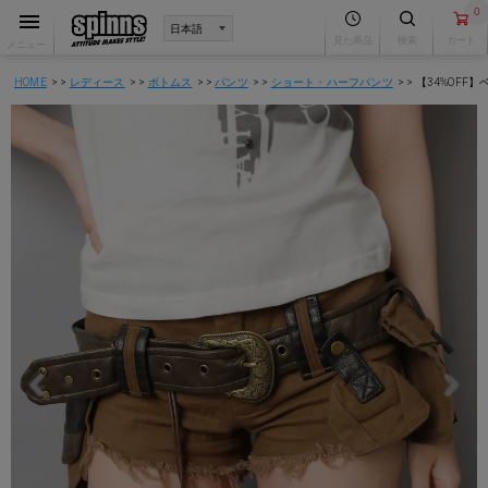
0
見た商品
検索
カート
メニュー
HOME
レディース
ボトムス
パンツ
ショート・ハーフパンツ
【34%OFF