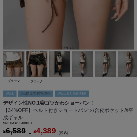
ブラウン
ブラウン
ブラック
SALE
2点以上で10%OFF
SALEまとめ割対象
デザイン性NO.1🤩ゴツかわショーパン！
【34%OFF】ベルト付きショートパンツ/合皮ポケット/#平
成ギャル
SPBTMS260400081
6,589
4,389
¥
¥
→
税込