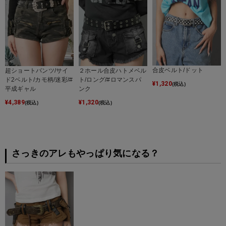
合皮ベルト/ドット
超ショートパンツ/サイ
２ホール合皮ハトメベル
ド2ベルト/カモ柄/迷彩/#
ト/ロング/#ロマンスパ
¥
1,320
(税込)
平成ギャル
ンク
¥
4,389
¥
1,320
(税込)
(税込)
さっきのアレもやっぱり気になる？