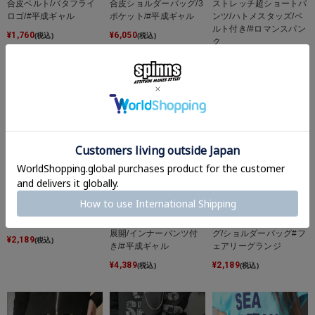
合皮ベルト/バタフライ
合皮ショルダーバッグ/3
ストレッチ超ショートパ
ロゴ/#平成ギャル
ポケット/#平成ギャル
ンツ/ハトメスタッズ/ベ
ルト付き/#ロマンスパン
¥
1,760
¥
6,050
(税込)
(税込)
ク
¥
3,289
(税込)
【34%OFF】合皮ハンド
デニムタイトスカート/
【34%OFF】４ポケット
バッグ/2ポケット
フリンジジップ/2サイズ
合皮三日月型ハンドバッ
展開/インナーパンツ付
グ/ショルダーバッグ#フ
¥
2,189
(税込)
き/#平成ギャル
ェアリーグランジ
¥
4,389
¥
2,189
(税込)
(税込)