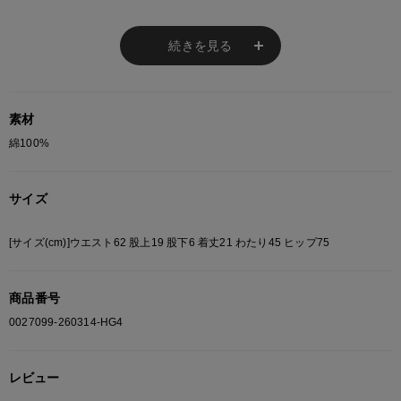
モニターの設定状況によって、実際の商品と 若干色が異なる場合がございま
す。
続きを見る
あらかじめご了承ください。
総柄の商品は使用している生地の部分によって 写真と異なる場合がございま
す。 ご注文が殺到した場合ズレが生じ 欠品となる場合があります。
ご迷惑をお掛け致しますが 何卒ご了承下さいますようお願い致します。
素材
綿100%
サイズ
[サイズ(cm)]ウエスト62 股上19 股下6 着丈21 わたり45 ヒップ75
商品番号
0027099-260314-HG4
レビュー