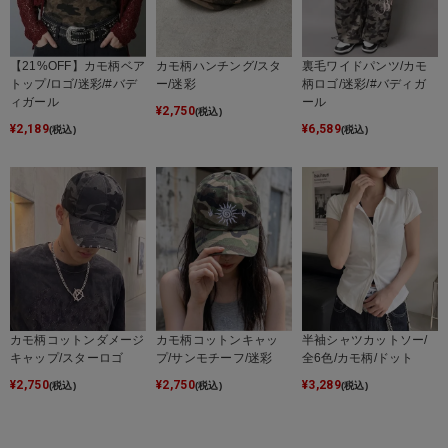
【21%OFF】カモ柄ベア
カモ柄ハンチング/スタ
裏毛ワイドパンツ/カモ
トップ/ロゴ/迷彩/#バデ
ー/迷彩
柄ロゴ/迷彩/#バディガ
ィガール
ール
¥
2,750
(税込)
¥
2,189
¥
6,589
(税込)
(税込)
カモ柄コットンダメージ
カモ柄コットンキャッ
半袖シャツカットソー/
キャップ/スターロゴ
プ/サンモチーフ/迷彩
全6色/カモ柄/ドット
¥
2,750
¥
2,750
¥
3,289
(税込)
(税込)
(税込)