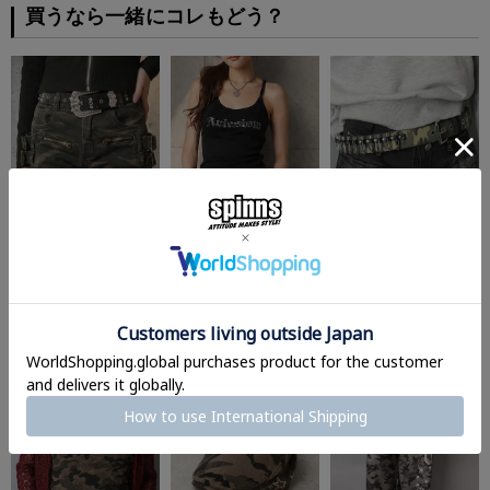
買うなら一緒にコレもどう？
超ショートパンツ/サイ
【34%OFF】カップ付き
合皮ベルト/弾丸/カモ柄/
ド2ベルト/カモ柄/迷彩/#
キャミソール/ラインス
迷彩柄/#ロマンスパンク
平成ギャル
トーンロゴ/カモ柄/迷彩/
¥
1,320
(税込)
#平成ギャル
¥
4,389
(税込)
¥
2,189
(税込)