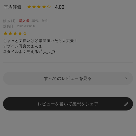
4.00
ぱあ
1
購入者
10代
女性
投稿日
2026/03/16
ちょっと丈長いけど厚底履いたら大丈夫！

デザイン写真のまんま

スタイルよく見えるჱ̒՞ ̳ᴗ ̫ ᴗ ̳՞꒱
すべてのレビューを見る
レビューを書いて感想をシェア