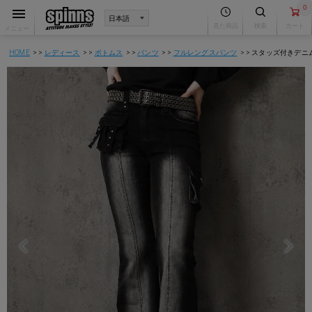
0
見た商品
検索
カート
メニュー
HOME
レディース
ボトムス
パンツ
フルレングスパンツ
スタッズ付きデニム