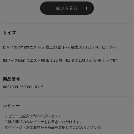
す。
続きを見る
あらかじめご了承ください。
総柄の商品は使用している生地の部分によって 写真と異なる場合がございま
す。 ご注文が殺到した場合ズレが生じ 欠品となる場合があります。
ご迷惑をお掛け致しますが 何卒ご了承下さいますようお願い致します。
サイズ
[Sサイズ(cm)]ウエスト62 股上23 股下79 着丈101 わたり45 ヒップ77
[Mサイズ(cm)]ウエスト69 股上23 股下81 着丈103 わたり46 ヒップ84
商品番号
0027099-250901-HG15
レビュー
レビューご記入で5pointプレゼント！
ご購入商品のみレビューをお書きいただけます。
マイページ＞注文履歴
から商品を選択してご記入ください◎