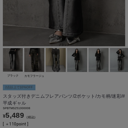
ブラック
ブラック
カモフラージュ
2点以上で10%OFF
スタッズ付きデニムフレアパンツ/2ポケット/カモ柄/迷彩/#
平成ギャル
SPBTMS251000008
5,489
¥
税込
[ ＋
110
point ]