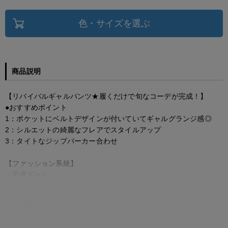
色・サイズを選ぶ
商品説明
【リバイバルギャルパンツ★履くだけで旬なコーデが完成！】
●おすすめポイント
1：ポケットにベルトデザインが付いていてギャルグランジ感◎
2：シルエットの綺麗なフレアでスタイルアップ
3：タイトなジップパーカー合わせ
【ファッション系統】
・平成ギャル
※ご注意
モニターの設定状況によって、実際の商品と 若干色が異なる場合がございま