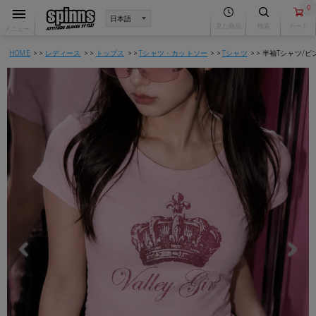
0
見た商品
検索
カート
メニュー
HOME
レディース
トップス
Tシャツ・カットソー
Tシャツ
半袖Tシャツ/ピ