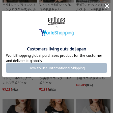
半袖Tシャツ/ラインスト
Vネック半袖Tシャツ/ロ
半袖Tシャツ/フォトガー
ーンクロス/#平成ギャル
ゴ/#平成ギャル
ル/ストーン/#平成ギャ
ル
¥
2,750
¥
2,750
(税込)
(税込)
¥
2,750
(税込)
Vネック半袖Tシャツ/フ
【21%OFF】半袖Tシャ
半袖Vネックニット/ドッ
ォトガール/バックプリ
ツ/英字ロゴ/レター/#平
ト柄ロゴ/平成ギャル
ント/#平成ギャル
成ギャル
¥
3,289
(税込)
¥
3,289
¥
2,189
(税込)
(税込)