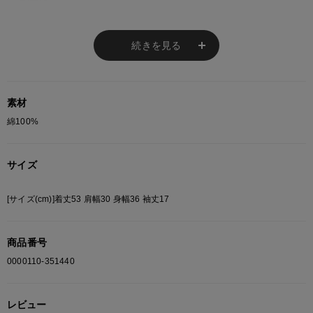
モニターの設定状況によって、実際の商品と 若干色が異なる場合がございま
す。
続きを見る
あらかじめご了承ください。
総柄の商品は使用している生地の部分によって 写真と異なる場合がございま
す。 ご注文が殺到した場合ズレが生じ 欠品となる場合があります。
ご迷惑をお掛け致しますが 何卒ご了承下さいますようお願い致します。
素材
綿100%
サイズ
[サイズ(cm)]着丈53 肩幅30 身幅36 袖丈17
商品番号
0000110-351440
レビュー