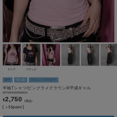
ピンク
ピンク
ブラック
新作
再入荷
2点以上で10%OFF
半袖Tシャツ/ピンクラメクラウン/#平成ギャル
SPTOPS260500022
2,750
¥
税込
[ ＋
55
point ]