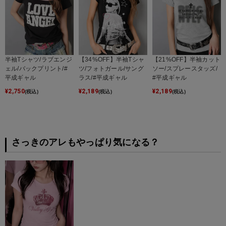
半袖Tシャツ/ラブエンジ
【34%OFF】半袖Tシャ
【21%OFF】半袖カット
ェル/バックプリント/#
ツ/フォトガール/サング
ソー/スプレースタッズ/
平成ギャル
ラス/#平成ギャル
#平成ギャル
¥
2,750
¥
2,189
¥
2,189
(税込)
(税込)
(税込)
さっきのアレもやっぱり気になる？