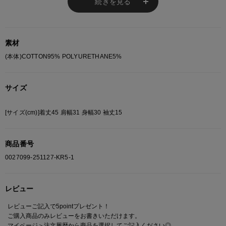
●おすすめポイント
続きを見る
1：大人気アイテムが半袖になって登場！
2：スキッパーネックで程よい肌見せでデコルテ見えが綺麗
3：バルーンパンツと合わせるのがおすすめ
素材
【ファッション系統】
(本体)COTTON95% POLYURETHANE5%
・韓国
・ガールズストリート
サイズ
※ご注意
[サイズ(cm)]着丈45 肩幅31 身幅30 袖丈15
モニターの設定状況によって、実際の商品と 若干色が異なる場合がございま
す。
商品番号
あらかじめご了承ください。
総柄の商品は使用している生地の部分によって 写真と異なる場合がございま
0027099-251127-KR5-1
す。 ご注文が殺到した場合ズレが生じ 欠品となる場合があります。
ご迷惑をお掛け致しますが 何卒ご了承下さいますようお願い致します。
レビュー
レビューご記入で5pointプレゼント！
ご購入商品のみレビューをお書きいただけます。
マイページ＞注文履歴
から商品を選択してご記入ください◎