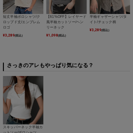
短丈半袖ポロシャツ/ク
【61%OFF】レイヤード
半袖ギャザーシャツ/タ
ロップド丈/エンブレム
風半袖カットソー/ヘン
イト/チェック柄
ロゴ
リーネック
¥
3,289
(税込)
¥
3,289
¥
1,098
(税込)
(税込)
さっきのアレもやっぱり気になる？
スキッパーネック半袖カ
ットソー/ポロシャツ