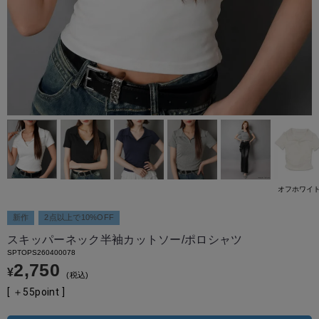
オフホワイ
新作
2点以上で10%OFF
スキッパーネック半袖カットソー/ポロシャツ
SPTOPS260400078
2,750
¥
税込
[ ＋
55
point ]