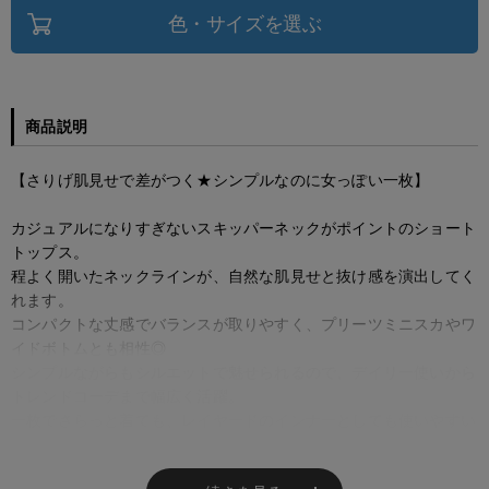
色・サイズを選ぶ
商品説明
【さりげ肌見せで差がつく★シンプルなのに女っぽい一枚】
カジュアルになりすぎないスキッパーネックがポイントのショート
トップス。
程よく開いたネックラインが、自然な肌見せと抜け感を演出してく
れます。
コンパクトな丈感でバランスが取りやすく、プリーツミニスカやワ
イドボトムとも相性◎
シンプルながらもシルエットで魅せられるので、デイリー使いから
トレンドコーデまで幅広く活躍。
一枚でさらっと着ても、レイヤードのインナーとしても使いやすい
万能アイテムです。