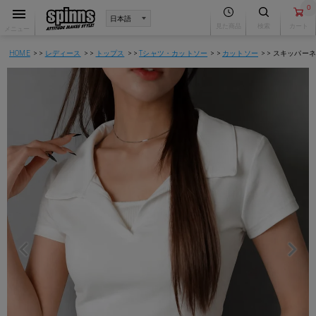
0
見た商品
検索
カート
メニュー
HOME
レディース
トップス
Tシャツ・カットソー
カットソー
スキッパーネ