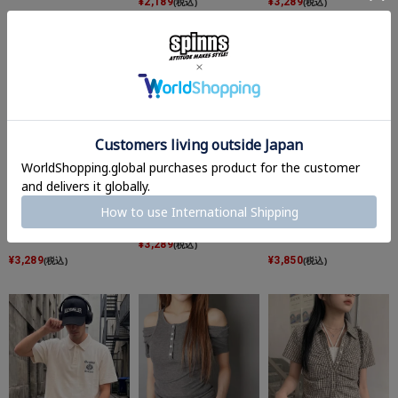
¥
2,189
¥
3,289
(税込)
(税込)
¥
2,189
(税込)
美シルエット✨スキッパ
短丈半袖ポロシャツ/ク
Vネック半袖Tシャツ/ド
ーネック半袖シャツ/袖
ロップド丈/クロスロゴ
ットロゴ/#ストリート女
フリル/全18種類
子
¥
3,289
(税込)
¥
3,289
¥
3,850
(税込)
(税込)