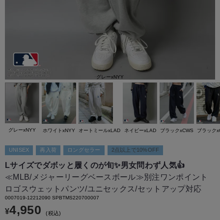
グレーxNYY
グレーxNYY
ホワイトxNYY
オートミールxLAD
ネイビーxLAD
ブラックxCWS
ブラックx
UNISEX
再入荷
ロングセラー
2点以上で10%OFF
Lサイズでダボッと履くのが旬✨男女問わず人気👍
≪MLB/メジャーリーグベースボール≫別注ワンポイント
ロゴスウェットパンツ/ユニセックス/セットアップ対応
0007019-12212090 SPBTMS220700007
4,950
¥
税込