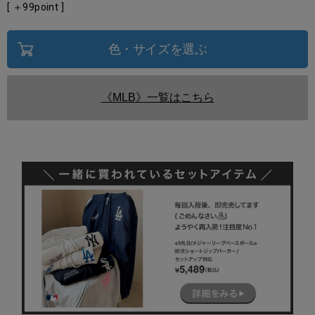
[ ＋
99
point ]
色・サイズを選ぶ
《MLB》一覧はこちら