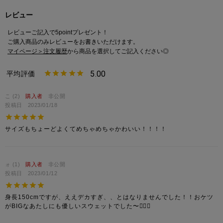
だけます。
レビュー
・ポケット付きで、ちょっとしたお出かけにも便利です。
レビューご記入で5pointプレゼント！
【Size/サイズ】
ご購入商品のみレビューをお書きいただけます。
■Mサイズ
マイページ＞注文履歴
から商品を選択してご記入ください◎
└150～160cm目安
└低身長さんにもおすすめ。
5.00
└靴下をチラ見せさせたり、スッキリシルエットにオススメ。
└細身のトップスと相性GOOD！
こ
2
購入者
非公開
投稿日
2023/01/18
■Lサイズ
└160cm以上目安
サイズもちょーどよくてめちゃめちゃかわいい！！！！
└オーバーサイズのトップスと合わせれば、ルーズシルエットが完
成。
└メンズライクコーデにもおすすめ。
ォ
1
購入者
非公開
投稿日
2023/01/12
▶カラー/チーム
ホワイト/New York Yankees・ニューヨーク ヤンキース
身長150cmですが、ええデカすぎ、、とはなりませんでした！！おケツ
グレー/New York Yankees・ニューヨーク ヤンキース
がBIGなあたしにも優しいスウェットでした〜✌🏻💖
ブラック/ Chicago White Sox・シカゴ ホワイトソックス