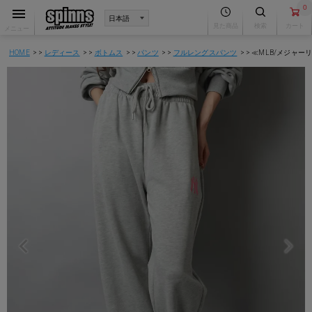
0
見た商品
検索
カート
メニュー
HOME
レディース
ボトムス
パンツ
フルレングスパンツ
≪MLB/メジャ