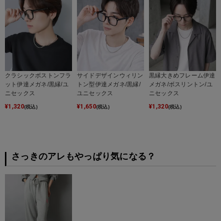
クラシックボストンフラ
サイドデザインウィリン
黒縁大きめフレーム伊達
ット伊達メガネ/黒縁/ユ
トン型伊達メガネ/黒縁/
メガネ/ボスリントン/ユ
ニセックス
ユニセックス
ニセックス
¥
1,320
¥
1,650
¥
1,320
(税込)
(税込)
(税込)
さっきのアレもやっぱり気になる？