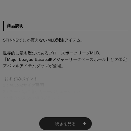
商品説明
SPINNSでしか買えないMLB別注アイテム。
世界的に最も歴史のあるプロ・スポーツリーグMLB、
【Major League Baseball/メジャーリーグベースボール】との限定
アパレルアイテムグッズが登場。
-おすすめポイント-
1：M,Lの2サイズ展開
2：チーム毎に違うカラーバリエーション
3：飽きの来ないMLBブランド
【スタイリング／styling】
・ストリートスタイルに欠かせないMLBアイテム
・ゆったりシルエットでルーズに履けるのが嬉しいポイント！
続きを見る
・ボリューム感のあるシルエットなので、ショート丈トップスと合