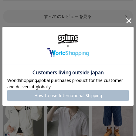
オートミール/Los Angeles Dodgers・ロサンゼルス ドジャース
ネイビー/Los Angeles Dodgers・ロサンゼルス ドジャース
すべてのレビューを見る
※ご注意
モニターの設定状況によって、実際の商品と 若干色が異なる場合がございま
す。
レビューを書いて感想をシェア
あらかじめご了承ください。
ご注文が殺到した場合ズレが生じ 欠品となる場合があります。
ご迷惑をお掛け致しますが 何卒ご了承下さいますようお願い致します。
買うなら一緒にコレもどう？