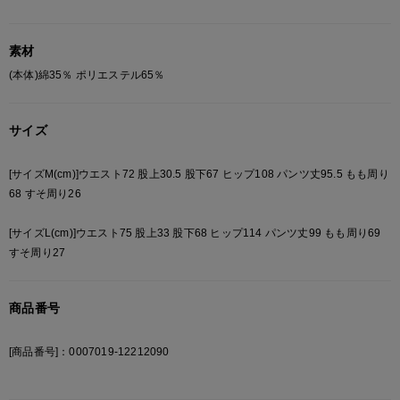
わせれば細見えスタイルに。
・オーバーサイズのトップスを合わせて、メンズライクなストリー
素材
トスタイルに仕上げるのも◎
・オシャレなワンマイルルックコーデにも活躍します。
(本体)綿35％ ポリエステル65％
・ジップパーカーやスウェット合わせで、上下セットアップ着用も
オススメ！
サイズ
＜下記アイテムと合わせてセットアップにできます＞
ブランド品番:12412041
[サイズM(cm)]ウエスト72 股上30.5 股下67 ヒップ108 パンツ丈95.5 もも周り
アイテム名:【MLB/メジャーリーグベースボール】ショートジップ
68 すそ周り26
パーカー
[サイズL(cm)]ウエスト75 股上33 股下68 ヒップ114 パンツ丈99 もも周り69
【Design/デザイン】
すそ周り27
・ウエストはゴムと紐で縛れる仕様。
・オールシーズン着用可能な生地を採用。
商品番号
・落ち感のあるやわらかいスウェット生地で、リラックス感のある
履き心地に。
・さりげないワンポイントの刺繍もオシャレ度をアップさせてくれ
[商品番号]：0007019-12212090
ます。
・裾もゴム仕様なので、スニーカーにも、ブーツにも合わせていた