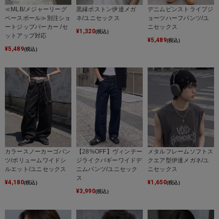
≪MLB/メジャーリーグ
黒縁ボストン伊達メガ
デニムピンストライプジ
ベースボール≫別注ショ
ネ/ユニセックス
ョーツハーフパンツ/ユ
ートジップパーカー /セ
ニセックス
¥
1,320
(税込)
ットアップ対応
¥
5,489
(税込)
¥
5,489
(税込)
カラースノーカーゴパン
【28%OFF】ヴィンテー
メタルフレームソフトス
ツ/ボリュームワイドシ
ジライクバギーワイドデ
クエア型伊達メガネ/ユ
ルエット/ユニセックス
ニムパンツ/ユニセック
ニセックス
ス
¥
4,180
¥
1,650
(税込)
(税込)
¥
3,990
(税込)