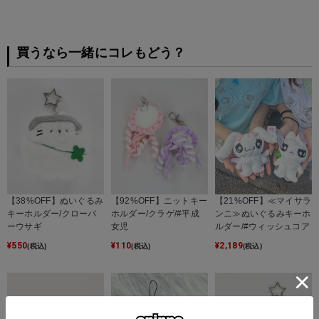
買うなら一緒にコレもどう？
【38%OFF】ぬいぐるみ
【92%OFF】ニットキー
【21%OFF】≪マイサラ
キーホルダー/クローバ
ホルダー/クラゲ/#平成
ンニ≫ぬいぐるみキーホ
ーウサギ
女児
ルダー/#ウィッシュコア
¥
550
¥
110
¥
2,189
(税込)
(税込)
(税込)