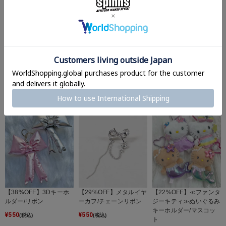
【88%OFF】オーガンジ
【34%OFF】メタルキー
【88%OFF】アクリルキ
ーヘアクリップ/リボン
ホルダー/ネイルモチー
ーホルダー/カラビナモ
クラウン
フ
チーフ＜メール便対応＞
¥
110
¥
880
¥
110
(税込)
(税込)
(税込)
【38%OFF】3Dキーホ
【29%OFF】メタルイヤ
【22%OFF】≪ファンタ
ルダー/リボン
ーカフ/チェーンリボン
ジーキティ≫ぬいぐるみ
キーホルダー/マスコッ
¥
550
¥
550
(税込)
(税込)
ト