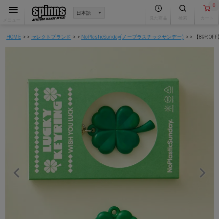
0
見た商品
検索
カート
メニュー
HOME
セレクトブランド
NoPlasticSunday(ノープラスチックサンデー)
【89%OF