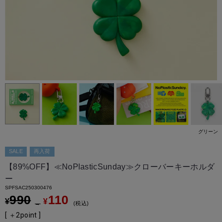
グリーン
SALE
再入荷
【89%OFF】≪NoPlasticSunday≫クローバーキーホルダ
ー
SPFSAC250300476
990
110
¥
¥
→
税込
[ ＋
2
point ]