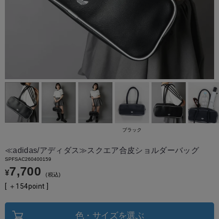
ブラック
≪adidas/アディダス≫スクエア合皮ショルダーバッグ
SPFSAC260400159
7,700
¥
税込
[ ＋
154
point ]
色・サイズを選ぶ