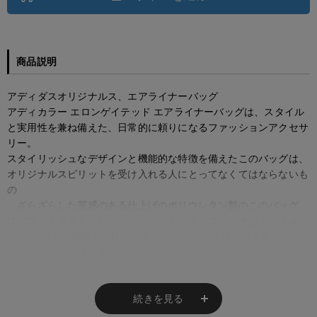
商品説明
アディダスオリジナルス、エアライナーバッグ
アディカラー エロンゲイテッド エアライナーバッグは、スタイル
と実用性を兼ね備えた、日常的に頼りになるファッションアクセサ
リー。
スタイリッシュなデザインと機能的な特徴を備えたこのバッグは、
オリジナルスピリットを受け入れる人にとってなくてはならないも
の
。ざらざらした質感のある仕上げのポリウレタン製のこのバッグ
は、コントラストの効いたパイピングとアイコニックなトレフォイ
ル プリントが特徴で、目立つようにデザインされています。
長いハンドルで持ち運びが簡単。
ジムに行くときも、カジュアルな日に出かけるときも。
◆ざらざらした質感エフェクト
続きを見る
◆内側にジップポケット