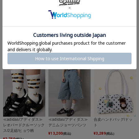
【54%OFF】≪adidas/
合皮ハンドバッグ/リボ
≪adidas/アディダス≫
アディダス≫メッセンジ
ンポケット/#バレエコア
デニムカーブパンツ
ャーバッグ
¥
3,289
¥
17,600
(税込)
(税込)
¥
4,389
(税込)
≪adidas/アディダス≫
≪adidas/アディダス≫
合皮ハンドバッグ/ドッ
レオパードクルーソック
デニムジョーツパンツ
ト
ス/2足組/ヒョウ柄
¥
13,200
¥
3,289
(税込)
(税込)