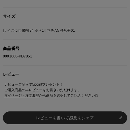
◆ロングハンドル
◆ジップクロージャー
サイズ
◆コントラスト パイピング
◆シルクスクリーンプリントのトレフォイルロゴ
[サイズ(cm)]横幅34 高さ14 マチ7.5 持ち手61
品質：ポリウレタン100％
サイズ：NS(約14.5×35cm、5.4L)
商品番号
カラー：ブラック
0001008-KD7851
【adidas / アディダス】
アディダス社の歴史は1920年に西ドイツのダスラー兄弟が靴製造
レビュー
会社「ダスラー兄弟社」を設立したことから始まりました。
シンボルマークの「スリーストライプス」は1948年に初めて採
レビューご記入で5pointプレゼント！
用、翌年には商標として正式に登録されました。
ご購入商品のみレビューをお書きいただけます。
アディダスには、『スーパースター』『セダンスミス』『スタンス
マイページ＞注文履歴
から商品を選択してご記入ください◎
ミス』『カントリー』『トップサラ』『プレデター』などのロング
セラー商品が多くアスリートやミュージシャンなど幅広い層に愛好
家が存在します。
レビューを書いて感想をシェア