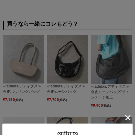
※ご注意
モニターの設定状況によって、実際の商品と 若干色が異なる場合がございま
す。
買うなら一緒にコレもどう？
あらかじめご了承ください。
総柄の商品は使用している生地の部分によって 写真と異なる場合がございま
す。 ご注文が殺到した場合ズレが生じ 欠品となる場合があります。
ご迷惑をお掛け致しますが 何卒ご了承下さいますようお願い致します。
≪adidas/アディダス≫
≪adidas/アディダス≫
≪adidas/アディダス≫
合皮ボウリングバッグ
合皮ムーンバッグ
合皮ムーンバッグ/ヴィ
ンテージ加工
¥
7,150
¥
7,700
(税込)
(税込)
¥
9,900
(税込)