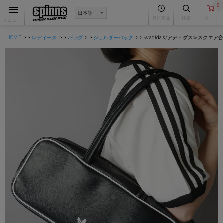
0
見た商品
検索
カート
メニュー
HOME
レディース
バッグ
ショルダーバッグ
≪adidas/アディダス≫スクエ