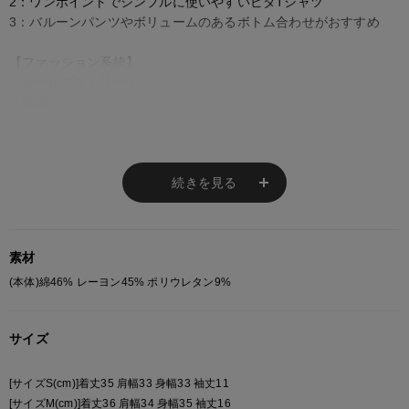
2：ワンポイントでシンプルに使いやすいピタTシャツ
3：バルーンパンツやボリュームのあるボトム合わせがおすすめ
【ファッション系統】
・ガールズストリート
・韓国
スタイリッシュなクロップド丈の、スリムフィットTシャツ。
身体にフィットするこのアディダスTシャツに袖を通して、快適さ
を新たなレベルに押し上げよう。
続きを見る
細めのリブニット素材をスリムフィットのシルエットに仕上げたT
シャツは、身体にぴったりフィットしながら、自由な動きをかなえ
る一枚。
素材
幅広いスタイリングに対応するクロップド丈。
夜の外出などには相性のよいハイライズジーンズと、肌寒い日はジ
(本体)綿46% レーヨン45% ポリウレタン9%
ョガーパンツと合わせるのがおすすめ。
サイズ
◆スリムフィット
◆ラウンドネック
[サイズS(cm)]着丈35 肩幅33 身幅33 袖丈11
【adidas / アディダス】
[サイズM(cm)]着丈36 肩幅34 身幅35 袖丈16