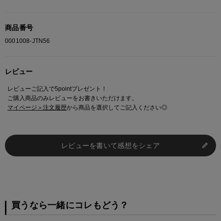
アディダス社の歴史は1920年に西ドイツのダスラー兄弟が靴製造
会社「ダスラー兄弟社」を設立したことから始まりました。
商品番号
シンボルマークの「スリーストライプス」は1948年に初めて採
用、翌年には商標として正式に登録されました。
0001008-JTN56
アディダスには、『スーパースター』『セダンスミス』『スタンス
ミス』『カントリー』『トップサラ』『プレデター』などのロング
レビュー
セラー商品が多くアスリートやミュージシャンなど幅広い層に愛好
家が存在します。
レビューご記入で5pointプレゼント！
ご購入商品のみレビューをお書きいただけます。
マイページ＞注文履歴
から商品を選択してご記入ください◎
※ご注意
モニターの設定状況によって、実際の商品と 若干色が異なる場合がございま
す。
レビューを書いて感想をシェア
あらかじめご了承ください。
総柄の商品は使用している生地の部分によって 写真と異なる場合がございま
す。 ご注文が殺到した場合ズレが生じ 欠品となる場合があります。
ご迷惑をお掛け致しますが 何卒ご了承下さいますようお願い致します。
買うなら一緒にコレもどう？