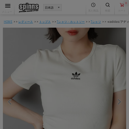
0
見た商品
検索
カート
メニュー
HOME
レディース
トップス
Tシャツ・カットソー
Tシャツ
≪adidas/