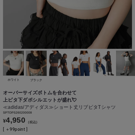
ホワイト
ホワイト
ブラック
オーバーサイズボトムを合わせて
上ピタ下ダボシルエットが盛れ💘
≪adidas/アディダス≫ショート丈リブピタTシャツ
SPTOPS260200008
4,950
¥
税込
[ ＋
99
point ]