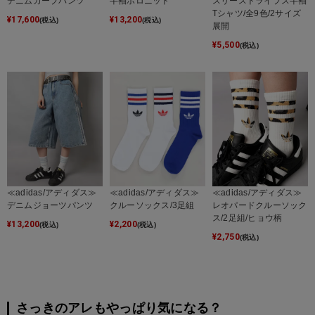
デニムカーブパンツ
半袖ポロニット
スリーストライプス半袖
Tシャツ/全9色/2サイズ
¥
17,600
¥
13,200
(税込)
(税込)
展開
¥
5,500
(税込)
≪adidas/アディダス≫
≪adidas/アディダス≫
≪adidas/アディダス≫
デニムジョーツパンツ
クルーソックス/3足組
レオパードクルーソック
ス/2足組/ヒョウ柄
¥
13,200
¥
2,200
(税込)
(税込)
¥
2,750
(税込)
さっきのアレもやっぱり気になる？