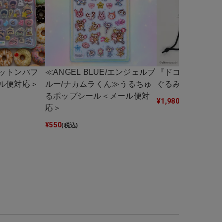
ットンパフ
≪ANGEL BLUE/エンジェルブ
『ドコムス×SPI
ル便対応＞
ルー/ナカムラくん≫うるちゅ
ぐるみ巾着
るポップシール＜メール便対
¥
1,980
(税込)
応＞
¥
550
(税込)