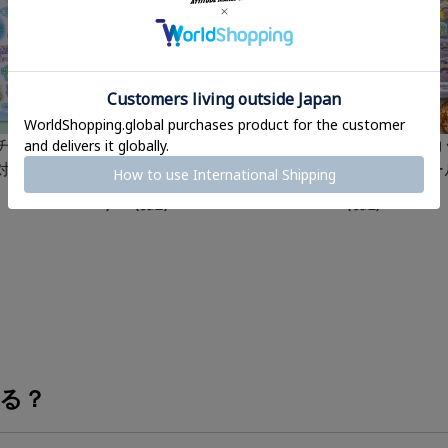
チドロップ
『ドコムス×SPINNS』 PVC
≪たまごっち≫コ
対応＞
ラバーキーホルダー
ィーシール＜メー
¥
1,210
¥
638
(税込)
(税込)
る？