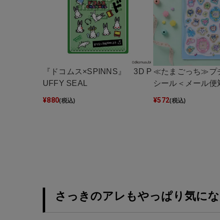
『ドコムス×SPINNS』 3D P
≪たまごっち≫プ
UFFY SEAL
シール＜メール便
¥
880
¥
572
(税込)
(税込)
さっきのアレもやっぱり気にな