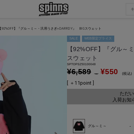
【92%OFF】『グル～ミ～・汎用うさぎ×DARRDY』 BIGスウェット
SALE
WEB限定プライス
【92%OFF】『グル～ミ
スウェット
SPTOPS250100048
¥
¥
6,589
550
→
税込
[ ＋
11
point ]
ただい
入荷お知
-
グル～ミ～