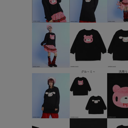
グル～ミ～
汎用う