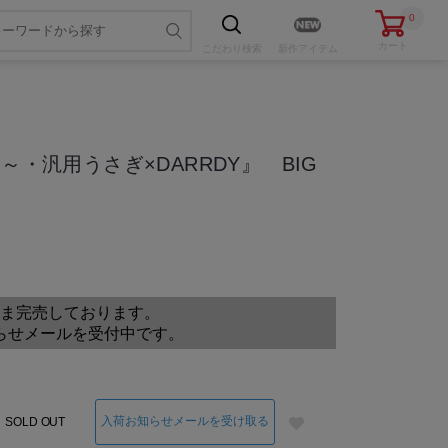
0
カート
こだわり
検索
新作アイテム
～・汎用うさぎ×DARRDY』 BIG
色・サイズを選ぶ
ま完売しております。
らせメールを受付中です。
入荷お知らせメールを受け取る
SOLD OUT