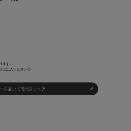
けます。
てご記入ください◎
ーを書いて感想をシェア