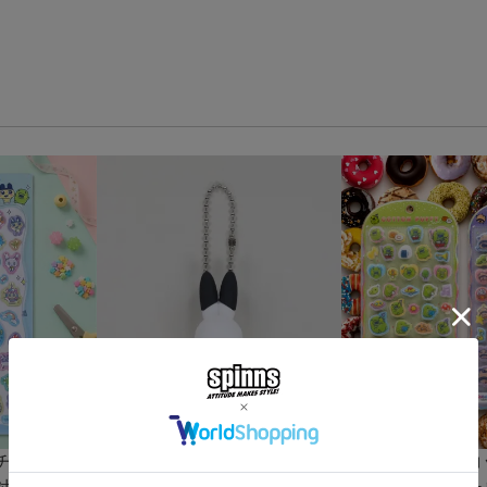
チドロップ
『ドコムス×SPINNS』 PVC
≪たまごっち≫コ