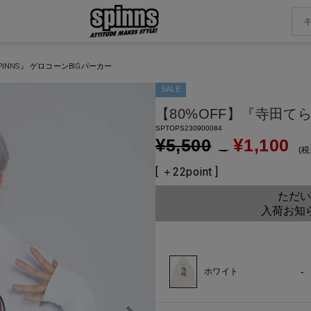
PINNS』 ゲロコーンBIGパーカー
SALE
【80%OFF】『寺田てら
SPTOPS230900084
¥
¥
5,500
1,100
→
税
[ ＋
22
point ]
ただい
入荷お知
-
ホワイト