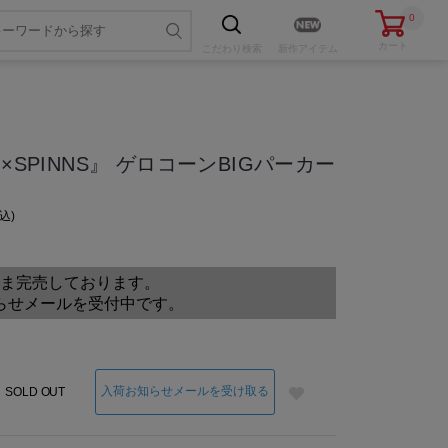
0
カート
こだわり
検索
新作アイテム
×SPINNS』 ゲロコーンBIGパーカー
込
色・サイズを選ぶ
ま完売しております。
らせメールを受付中です。
入荷お知らせメールを受け取る
SOLD OUT