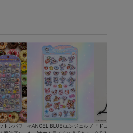
ットンパフ
≪ANGEL BLUE/エンジェルブ
『ドコムス×SPI