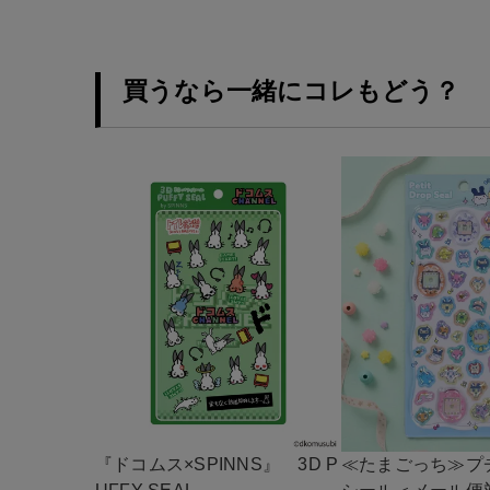
買うなら一緒にコレもどう？
『ドコムス×SPINNS』 3D P
≪たまごっち≫プ