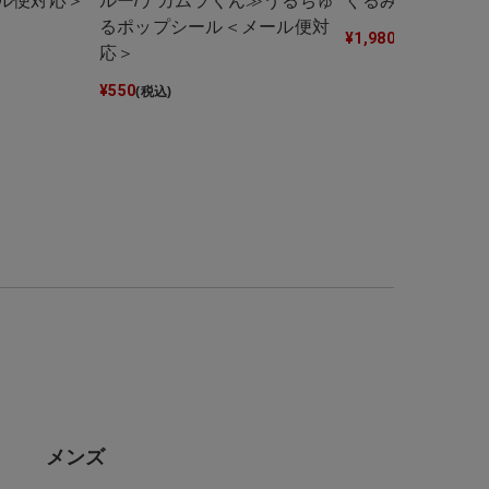
ル便対応＞
ルー/ナカムラくん≫うるちゅ
ぐるみ巾着
るポップシール＜メール便対
¥
1,980
(税込)
応＞
¥
550
(税込)
メンズ