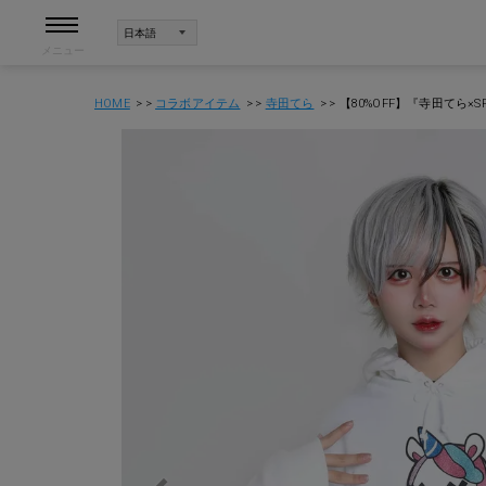
メニュー
HOME
コラボアイテム
寺田てら
【80%OFF】『寺田てら×S