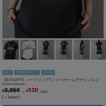
SALE
WEB限定プライス
UNISEX
【92%OFF】ハーフジップTシャツ/ゲームデザインロゴ
SPTOPS250300084
3,850
330
¥
¥
→
税込
[ ＋
7
point ]