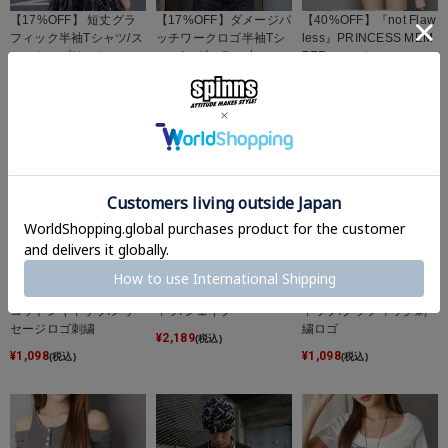
【17%OFF】 短丈グラ
【17%OFF】ダメージパ
【40%OFF】『not Flaw
フィック半袖Tシャツ/ス
ッチワークロゴ半袖Tシ
less』PRINCESS MEM
ケルトンプリント
ャツ/レギュラー丈
BER フーディー
¥
2,750
¥
2,750
¥
5,940
(税込)
(税込)
(税込)
【61%OFF】 ブラック
【21%OFF】半袖ポロシ
【61%OFF】コットンキ
コットンキャップ/メッ
ャツ/シェイプ
ャップ/グラフィック刺
セージロゴ刺繍
繍ロゴ
¥
2,189
(税込)
¥
1,098
¥
1,098
(税込)
(税込)