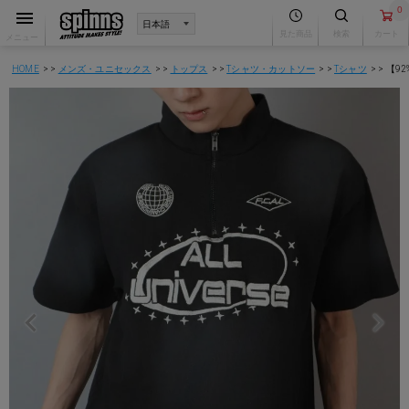
0
見た商品
検索
カート
メニュー
HOME
メンズ・ユニセックス
トップス
Tシャツ・カットソー
Tシャツ
【9