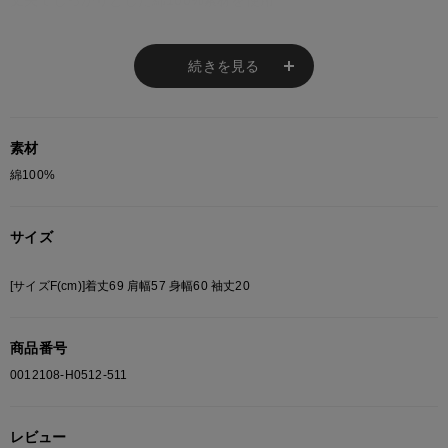
これから洗濯が増える季節でも型崩れしにくく、
毎日使いにぴったり。
通気性が良く、
続きを見る
さらっとした着心地で快適な着心地を保ちます！
素材
※ご注意
綿100%
モニターの設定状況によって、実際の商品と 若干色が異なる場合がございま
す。
あらかじめご了承ください。
サイズ
総柄の商品は使用している生地の部分によって 写真と異なる場合がございま
す。 ご注文が殺到した場合ズレが生じ 欠品となる場合があります。
[サイズF(cm)]着丈69 肩幅57 身幅60 袖丈20
ご迷惑をお掛け致しますが 何卒ご了承下さいますようお願い致します。
商品番号
0012108-H0512-511
レビュー