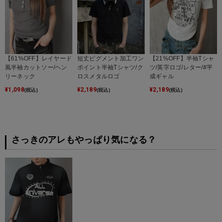
【61%OFF】レイヤード
短丈ピグメント加工ワン
【21%OFF】半袖Tシャ
風半袖カットソー/ヘン
ポイント半袖Tシャツ/ク
ツ/英字ロゴ/レター/#平
リーネック
ロスメタルロゴ
成ギャル
¥
1,098
¥
2,189
¥
2,189
(税込)
(税込)
(税込)
さっきのアレもやっぱり気になる？