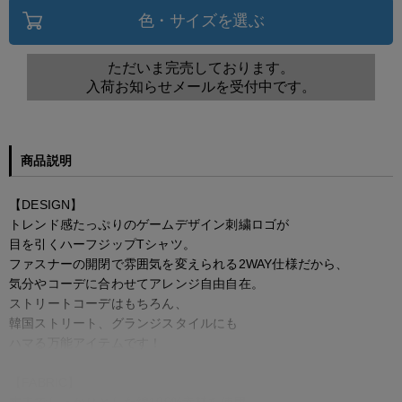
色・サイズを選ぶ
ただいま完売しております。
入荷お知らせメールを受付中です。
商品説明
【DESIGN】
トレンド感たっぷりのゲームデザイン刺繍ロゴが
目を引くハーフジップTシャツ。
ファスナーの開閉で雰囲気を変えられる2WAY仕様だから、
気分やコーデに合わせてアレンジ自由自在。
ストリートコーデはもちろん、
韓国ストリート、グランジスタイルにも
ハマる万能アイテムです！
【FABRIC】
丈夫でしっかりとした綿100%素材を使用。