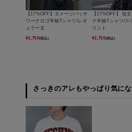
【17%OFF】ダメージパッチ
【17%OFF】 短
ワークロゴ半袖Tシャツ/レギ
ク半袖Tシャツ/ス
ュラー丈
リント
¥
2,750
¥
2,750
(税込)
(税込)
さっきのアレもやっぱり気にな