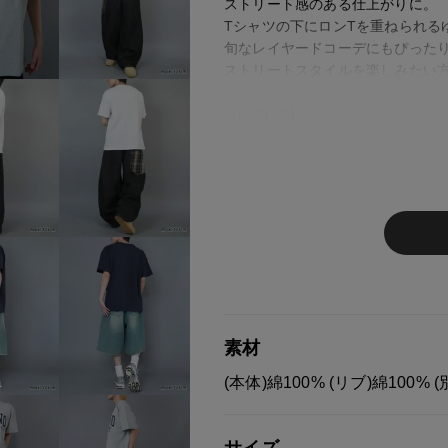
ストリート感のある仕上がりに。
Tシャツの下にロンTを重ねられる
旬なレイヤードコーデにもぴった
ストリートスタイルを楽しみたい方
【FABRIC】
丈夫で着心地の良いコットン100
通気性が良く、
これから洗濯が増える季節も安心
さらっと快適な着心地で、デイリ
※ご注意
モニターの設定状況によって、
す。
あらかじめご了承ください。
素材
総柄の商品は使用している生地
(本体)綿100% (リブ)綿100%
す。 ご注文が殺到した場合ズ
ご迷惑をお掛け致しますが 何
サイズ