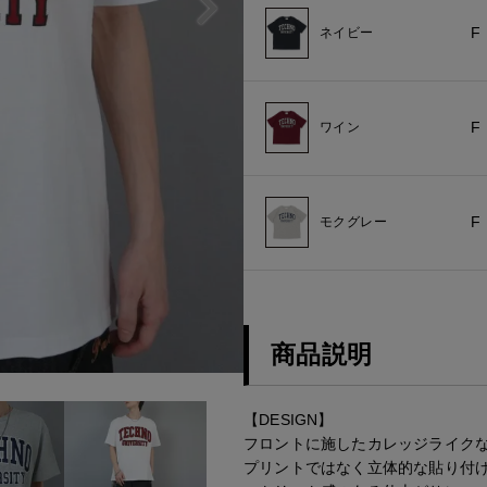
F
ネイビー
F
ワイン
F
モクグレー
商品説明
【DESIGN】
フロントに施したカレッジライク
プリントではなく立体的な貼り付