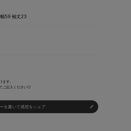
身幅59 袖丈23
けます。
てご記入ください◎
ーを書いて感想をシェア