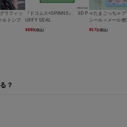
丈グラフィッ
『ドコムス×SPINNS』 3D P
≪たまごっち≫プ
ケルトンプ
UFFY SEAL
シール＜メール便
¥
880
¥
572
(税込)
(税込)
る？