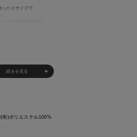
ゆったりサイズで、
り。
におすすめの1枚です。
%素材を使用。
のタフさが魅力。
ー使いにも活躍します。
続きを見る
実際の商品と 若干色が異なる場合がございま
の部分によって 写真と異なる場合がございま
 (別布)ポリエステル100%
レが生じ 欠品となる場合があります。
卒ご了承下さいますようお願い致します。