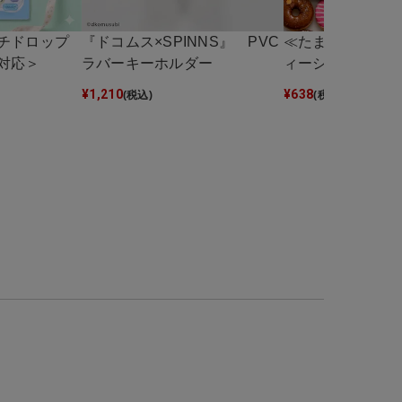
チドロップ
『ドコムス×SPINNS』 PVC
≪たまごっち≫コ
対応＞
ラバーキーホルダー
ィーシール＜メー
¥
1,210
¥
638
(税込)
(税込)