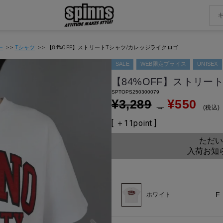
ー
Tシャツ
【84%OFF】ストリートTシャツ/カレッジライクロゴ
SALE
WEB限定プライス
UNISEX
【84%OFF】ストリー
SPTOPS250300079
¥
¥
3,289
550
→
税込
[ ＋
11
point ]
ただい
入荷お知
F
ホワイト