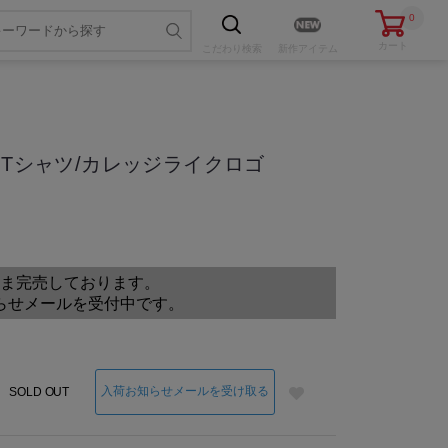
0
カート
こだわり
検索
新作アイテム
トTシャツ/カレッジライクロゴ
色・サイズを選ぶ
ま完売しております。
らせメールを受付中です。
入荷お知らせメールを受け取る
SOLD OUT