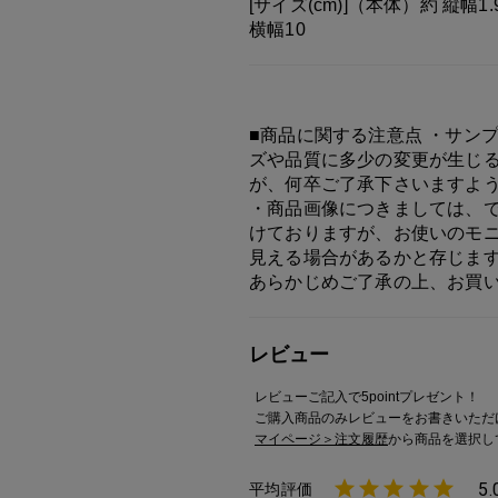
[サイズ(cm)]（本体）約 縦幅1.
横幅10
■商品に関する注意点 ・サン
ズや品質に多少の変更が生じ
が、何卒ご了承下さいますよ
・商品画像につきましては、
けておりますが、お使いのモ
見える場合があるかと存じま
あらかじめご了承の上、お買
レビュー
レビューご記入で5pointプレゼント！
ご購入商品のみレビューをお書きいただ
マイページ＞注文履歴
から商品を選択し
5.