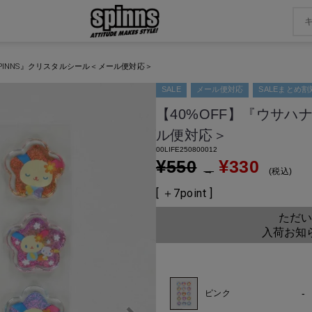
SPINNS』クリスタルシール＜メール便対応＞
SALE
メール便対応
SALEまとめ割
【40%OFF】『ウサハ
ル便対応＞
00LIFE250800012
¥
¥
550
330
→
税込
[ ＋
7
point ]
ただい
入荷お知
-
ピンク