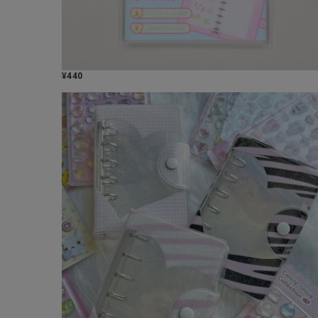
¥
440