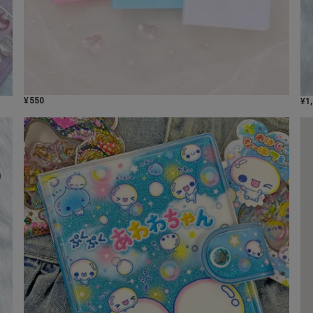
¥
550
¥
1