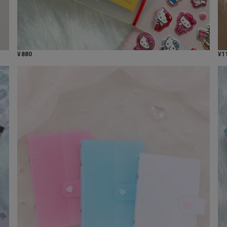
¥
880
¥
1