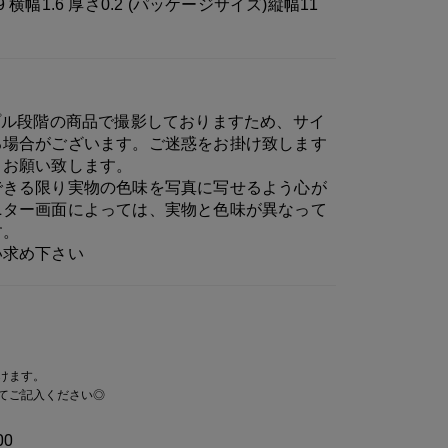
9 横幅1.6 厚さ0.2 (パッケージサイズ)縦幅11
プル段階の商品で撮影しておりますため、サイ
る場合がございます。ご迷惑をお掛け致します
うお願い致します。
できる限り実物の色味を写真に写せるよう心が
ニター画面によっては、実物と色味が異なって
す。
い求め下さい
けます。
てご記入ください◎
00