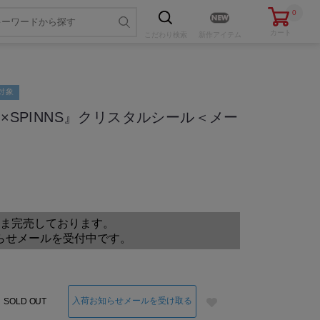
0
カート
こだわり
検索
新作アイテム
対象
ナ×SPINNS』クリスタルシール＜メー
色・サイズを選ぶ
ま完売しております。
らせメールを受付中です。
入荷お知らせメールを受け取る
SOLD OUT