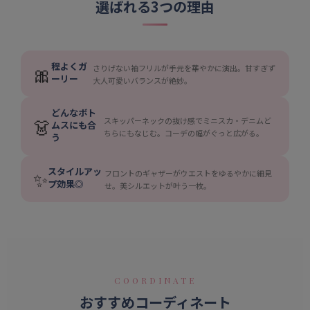
選ばれる3つの理由
程よくガ
🎀
さりげない袖フリルが手元を華やかに演出。甘すぎず
ーリー
大人可愛いバランスが絶妙。
どんなボト
👗
スキッパーネックの抜け感でミニスカ・デニムど
ムスにも合
ちらにもなじむ。コーデの幅がぐっと広がる。
う
スタイルアッ
✨
フロントのギャザーがウエストをゆるやかに細見
プ効果◎
せ。美シルエットが叶う一枚。
COORDINATE
おすすめコーディネート