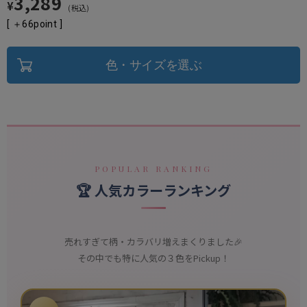
3,289
¥
税込
[ ＋
66
point ]
色・サイズを選ぶ
POPULAR RANKING
🏆 人気カラーランキング
売れすぎて柄・カラバリ増えまくりました🎉
その中でも特に人気の３色をPickup！