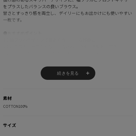
をプラスしたバランスの良いブラウス。
甘さとすっきり感を両立し、デイリーにもお出かけにも使いやすい
一枚です。
●おすすめポイント
1：袖フリルデザインで程よくガーリーな印象に
2：ミニスカ・デニムどちらにも合わせやすい万能トップス
3：フロントギャザーで自然なスタイルアップ効果◎
【ファッション系統】
・韓国
続きを見る
・ガールズストリート
・トレンドガーリー
素材
※ご注意
COTTON100%
モニターの設定状況によって、実際の商品と 若干色が異なる場合がございま
す。
サイズ
あらかじめご了承ください。
総柄の商品は使用している生地の部分によって 写真と異なる場合がございま