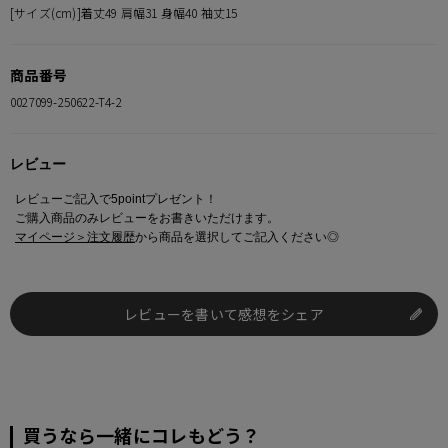
[サイズ(cm)]着丈49 肩幅31 身幅40 袖丈15
す。 ご注文が殺到した場合ズレが生じ 欠品となる場合があります。
ご迷惑をお掛け致しますが 何卒ご了承下さいますようお願い致します。
商品番号
0027099-250622-T4-2
レビュー
レビューご記入で5pointプレゼント！
ご購入商品のみレビューをお書きいただけます。
マイページ＞注文履歴
から商品を選択してご記入ください◎
レビューを書いて感想をシェア
買うなら一緒にコレもどう？