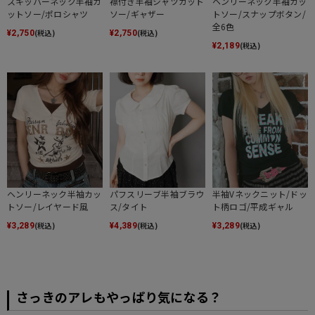
スキッパーネック半袖カ
襟付き半袖シャツカット
ヘンリーネック半袖カッ
ットソー/ポロシャツ
ソー/ギャザー
トソー/スナップボタン/
全6色
(税込)
(税込)
¥
2,750
¥
2,750
(税込)
¥
2,189
ヘンリーネック半袖カッ
パフスリーブ半袖ブラウ
半袖Vネックニット/ドッ
トソー/レイヤード風
ス/タイト
ト柄ロゴ/平成ギャル
(税込)
(税込)
(税込)
¥
3,289
¥
4,389
¥
3,289
さっきのアレもやっぱり気になる？