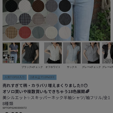
ブラックxチェック
オフホワイト
サックス
グレーxチェック
グレーx
人気TOP10入り
2点以上で10%OFF
売れすぎて柄・カラバリ増えまくりました‼️😶
オソロ買いや複数買いもできちゃう18色展開🌈
美シルエット✨スキッパーネック半袖シャツ/袖フリル/全1
8種類
SPTOPS260300072