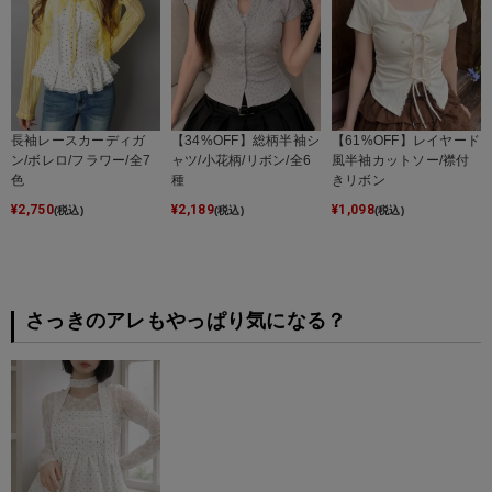
長袖レースカーディガ
【34%OFF】総柄半袖シ
【61%OFF】レイヤード
ン/ボレロ/フラワー/全7
ャツ/小花柄/リボン/全6
風半袖カットソー/襟付
色
種
きリボン
¥
2,750
¥
2,189
¥
1,098
(税込)
(税込)
(税込)
さっきのアレもやっぱり気になる？