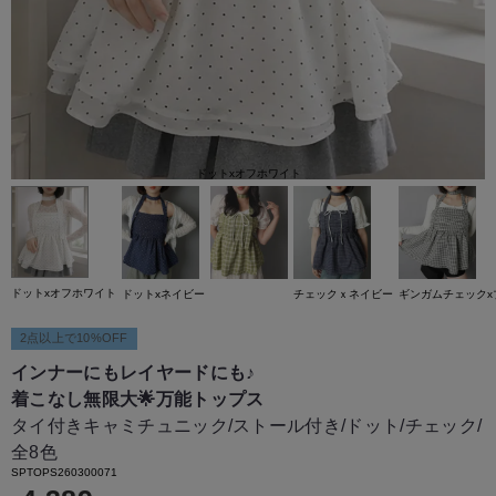
ドットxオフホワイト
ドットxオフホワイト
ドットxネイビー
チェックｘネイビー
ギンガムチェックx
2点以上で10%OFF
インナーにもレイヤードにも♪
着こなし無限大🌟万能トップス
タイ付きキャミチュニック/ストール付き/ドット/チェック/
全8色
SPTOPS260300071