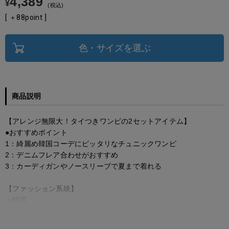
4,389
¥
税込
[ ＋
88
point ]
色・サイズを選ぶ
商品説明
【アレンジ無限大！タイつきワンピの2セットアイテム】
●おすすめポイント
1：綺麗め韓国コーデにピッタリなチュニックワンピ
2：デニムフレア合わせがおすすめ
3：カーディガンやノースリーブで夏まで着れる
【ファッション系統】
・韓国