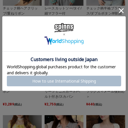
チェック柄ヘアクリッ
レースカットソー/タイ/
チェック柄半袖ブラウ
プ/重ねリボン
細マフラー付
ス/ダブルボタン/#韓国
ガーリー
¥
880
¥
2,750
¥
3,850
(税込)
(税込)
(税込)
半袖ブラウス/フリル2リ
インパンレイヤード風プ
3色展開/リボン付フリル
ボン
リーツミニスカート/ベ
ソックス＜メール便対応
ルト付き/スカパン
＞
¥
3,289
¥
2,750
¥
440
(税込)
(税込)
(税込)