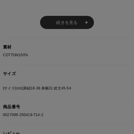
※ご注意
モニターの設定状況によって、実際の商品と 若干色が異なる場合がございま
す。
続きを見る
あらかじめご了承ください。
総柄の商品は使用している生地の部分によって 写真と異なる場合がございま
す。 ご注文が殺到した場合ズレが生じ 欠品となる場合があります。
ご迷惑をお掛け致しますが 何卒ご了承下さいますようお願い致します。
素材
COTTON100%
サイズ
[サイズ(cm)]肩紐18-36 身幅31 総丈45-54
商品番号
0027099-250419-T14-2
レビュー