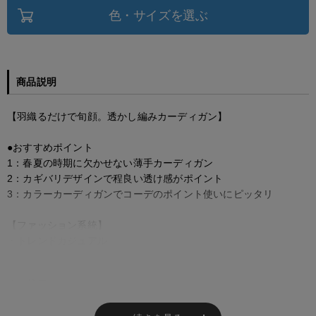
色・サイズを選ぶ
商品説明
【羽織るだけで旬顔。透かし編みカーディガン】
●おすすめポイント
1：春夏の時期に欠かせない薄手カーディガン
2：カギバリデザインで程良い透け感がポイント
3：カラーカーディガンでコーデのポイント使いにピッタリ
【ファッション系統】
・トレンドカジュアル
※ご注意
モニターの設定状況によって、実際の商品と 若干色が異なる場合がございま