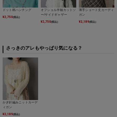
ドット柄ハンチング
オフショル半袖カットソ
薄手ショート丈カーディ
ー/サイドギャザー
ガン
¥
2,750
(税込)
¥
2,750
¥
2,189
(税込)
(税込)
さっきのアレもやっぱり気になる？
かぎ針編みニットカーデ
ィガン
¥
2,189
(税込)