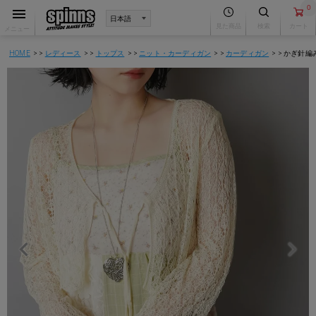
0
見た商品
検索
カート
メニュー
HOME
レディース
トップス
ニット・カーディガン
カーディガン
かぎ針編