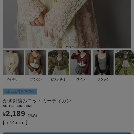
アイボリー
アイボリー
ブラウン
ピスタチオ
ワイン
ブラック
2点以上で10%OFF
かぎ針編みニットカーディガン
SPTOPS260400060
2,189
¥
税込
[ ＋
44
point ]