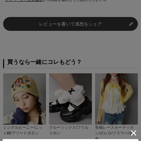
レビューを書いて感想をシェア
買うなら一緒にコレもどう？
シングルビーニー/ニッ
クルーソックス/フリル
長袖レースカーディガ
ト帽/アソートボタン
リボン
ン/ボレロ/フラワー/全7
色