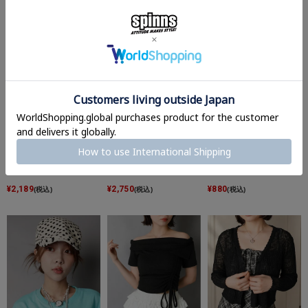
¥
2,189
¥
440
(税込)
(税込)
¥
2,750
(税込)
シングルビーニー/ニッ
ムラ染め風ハトメタンク
チェック柄ヘアクリッ
ト帽/ラインストーン3
トップ/ロゴ
プ/重ねリボン
¥
2,189
¥
2,750
¥
880
(税込)
(税込)
(税込)