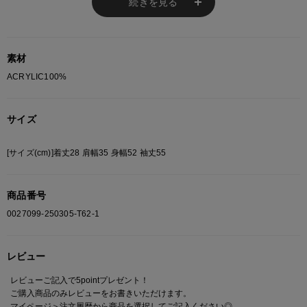
続きを見る
す。
あらかじめご了承ください。
総柄の商品は使用している生地の部分によって 写真と異なる場合がございま
す。 ご注文が殺到した場合ズレが生じ 欠品となる場合があります。
素材
ご迷惑をお掛け致しますが 何卒ご了承下さいますようお願い致します。
ACRYLIC100%
サイズ
[サイズ(cm)]着丈28 肩幅35 身幅52 袖丈55
商品番号
0027099-250305-T62-1
レビュー
レビューご記入で5pointプレゼント！
ご購入商品のみレビューをお書きいただけます。
マイページ＞注文履歴
から商品を選択してご記入ください◎