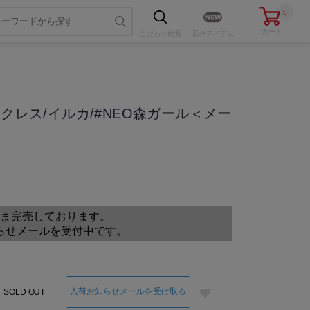
0
カート
こだわり
検索
新作アイテム
ックレス/イルカ/#NEO森ガール＜メー
色・サイズを選ぶ
ま完売しております。
らせメールを受付中です。
入荷お知らせメールを受け取る
SOLD OUT