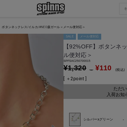
FF】ボタンネックレス/イルカ/#NEO森ガール＜メール便対応＞
SALE
メール便対応
【92%OFF】ボタンネ
ル便対応＞
SPFSAC250700015
¥
¥
1,320
110
→
税込
[ ＋
2
point ]
ただい
入荷お知
-
シルバーxグリーン