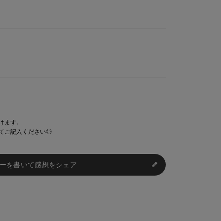
けます。
てご記入ください◎
ーを書いて感想をシェア