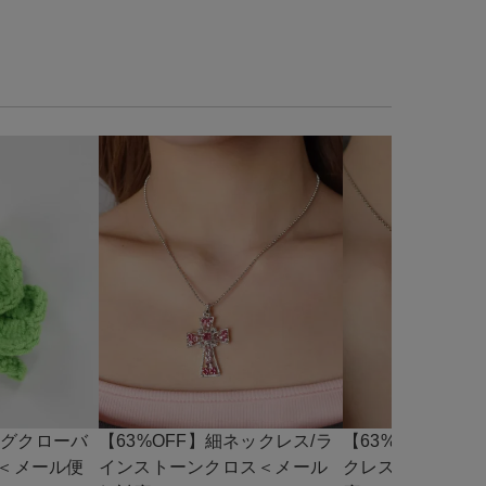
ッグクローバ
【63%OFF】細ネックレス/ラ
【63%OFF】細
ル＜メール便
インストーンクロス＜メール
クレス/モチーフ