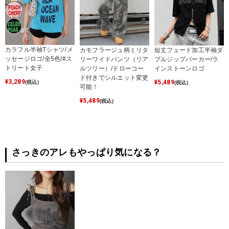
カラフル半袖Tシャツ/メ
カモフラージュ柄ミリタ
短丈フェード加工半袖ダ
ッセージロゴ/全5色/#ス
リーワイドパンツ（リア
ブルジップパーカー/ラ
トリート女子
ルツリー）/ドローコー
インストーンロゴ
ド付きでシルエット変更
¥
3,289
¥
5,489
(税込)
(税込)
可能！
¥
5,489
(税込)
さっきのアレもやっぱり気になる？