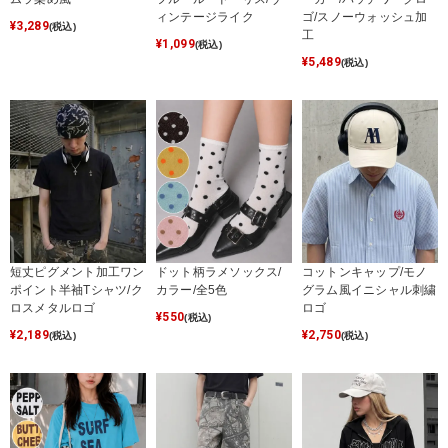
ィンテージライク
ゴ/スノーウォッシュ加
¥
3,289
(税込)
工
¥
1,099
(税込)
¥
5,489
(税込)
短丈ピグメント加工ワン
ドット柄ラメソックス/
コットンキャップ/モノ
ポイント半袖Tシャツ/ク
カラー/全5色
グラム風イニシャル刺繍
ロスメタルロゴ
ロゴ
¥
550
(税込)
¥
2,189
¥
2,750
(税込)
(税込)