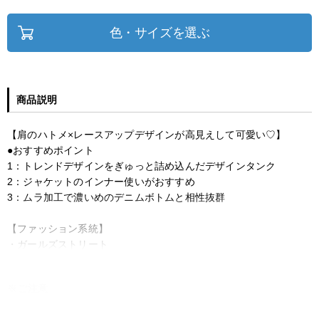
色・サイズを選ぶ
商品説明
【肩のハトメ×レースアップデザインが高見えして可愛い♡】
●おすすめポイント
1：トレンドデザインをぎゅっと詰め込んだデザインタンク
2：ジャケットのインナー使いがおすすめ
3：ムラ加工で濃いめのデニムボトムと相性抜群
【ファッション系統】
・ガールズストリート
※ご注意
モニターの設定状況によって、実際の商品と 若干色が異なる場合がございま