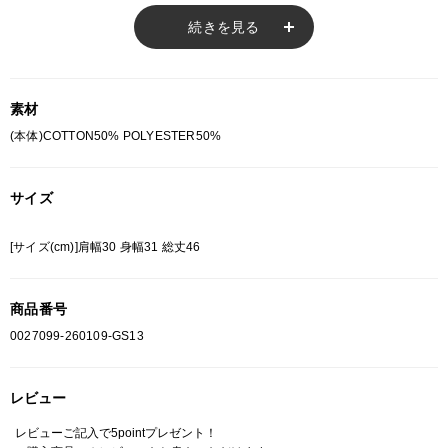
す。
続きを見る
あらかじめご了承ください。
総柄の商品は使用している生地の部分によって 写真と異なる場合がございま
す。 ご注文が殺到した場合ズレが生じ 欠品となる場合があります。
ご迷惑をお掛け致しますが 何卒ご了承下さいますようお願い致します。
素材
(本体)COTTON50% POLYESTER50%
サイズ
[サイズ(cm)]肩幅30 身幅31 総丈46
商品番号
0027099-260109-GS13
レビュー
レビューご記入で5pointプレゼント！