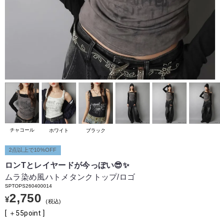
チャコール
チャコール
ホワイト
ブラック
2点以上で10%OFF
ロンTとレイヤードが今っぽい😎✨
ムラ染め風ハトメタンクトップ/ロゴ
SPTOPS260400014
2,750
¥
税込
[ ＋
55
point ]