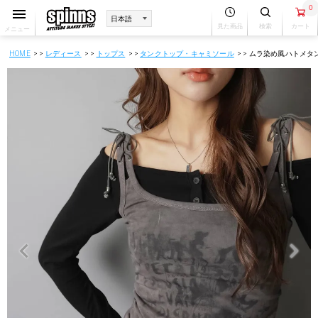
0
見た商品
検索
カート
メニュー
HOME
レディース
トップス
タンクトップ・キャミソール
ムラ染め風ハトメタ