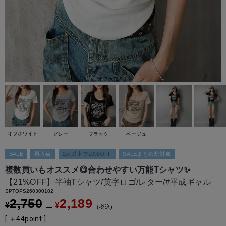
オフホワイト
オフホワイト
グレー
ブラック
ベージュ
SALE
再入荷
2点以上で10%OFF
SALEまとめ割対象
複数買いもオススメ😋合わせやすい万能Tシャツ✨
【21%OFF】半袖Tシャツ/英字ロゴ/レター/#平成ギャル
SPTOPS260300102
2,750
2,189
¥
¥
→
税込
[ ＋
44
point ]