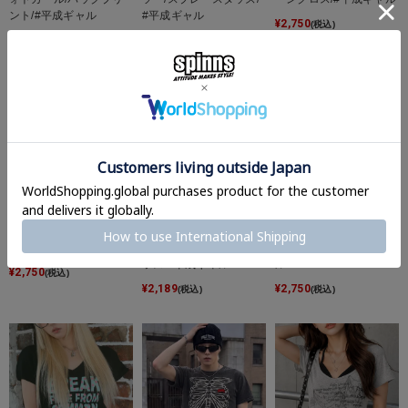
ント/#平成ギャル
#平成ギャル
¥
2,750
(税込)
¥
3,289
¥
2,189
(税込)
(税込)
Vネック半袖Tシャツ/ロ
【34%OFF】半袖Tシャ
半袖Tシャツ/フォトガー
ゴ/#平成ギャル
ツ/フォトガール/サング
ル/ストーン/#平成ギャ
ラス/#平成ギャル
ル
¥
2,750
(税込)
¥
2,189
¥
2,750
(税込)
(税込)