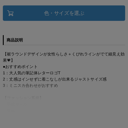
色・サイズを選ぶ
商品説明
【裾ラウンドデザインが女性らしさ＋くびれラインがでて細見え効
果💗】
●おすすめポイント
1：大人気の筆記体レターロゴT
2：丈感はインせずに着こなしが出来るジャストサイズ感
3：ミニスカ合わせがおすすめ
【ファッション系統】
・平成ギャル
・韓国