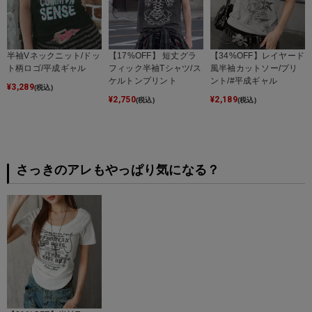
半袖Vネックニット/ドッ
【17%OFF】 短丈グラ
【34%OFF】レイヤード
ト柄ロゴ/平成ギャル
フィック半袖Tシャツ/ス
風半袖カットソー/プリ
ケルトンプリント
ント/#平成ギャル
¥
3,289
(税込)
¥
2,750
¥
2,189
(税込)
(税込)
さっきのアレもやっぱり気になる？