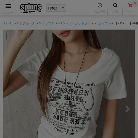
0
見た商品
検索
カート
メニュー
HOME
レディース
トップス
Tシャツ・カットソー
Tシャツ
【21%OFF】