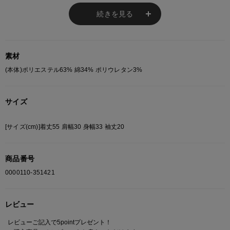
※ご注意
続きを見る
モニターの設定状況によって、実際の商品と 若干色が異なる場合がございま
す。
あらかじめご了承ください。
総柄の商品は使用している生地の部分によって 写真と異なる場合がございま
素材
す。 ご注文が殺到した場合ズレが生じ 欠品となる場合があります。
(本体)ポリエステル63% 綿34% ポリウレタン3%
ご迷惑をお掛け致しますが 何卒ご了承下さいますようお願い致します。
サイズ
[サイズ(cm)]着丈55 肩幅30 身幅33 袖丈20
商品番号
0000110-351421
レビュー
レビューご記入で5pointプレゼント！