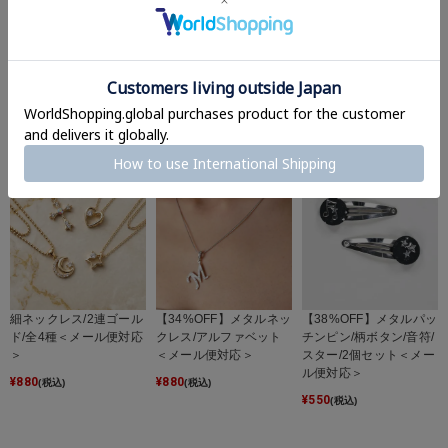
細ネックレス/2連シルバ
【38%OFF】メタルリン
メタルネックレス/3連5
ー/全6種＜メール便対応
グ/ハート6＜メール便対
スター＜メール便対応＞
＞
応＞
¥
880
(税込)
¥
880
¥
550
(税込)
(税込)
細ネックレス/2連ゴール
【34%OFF】メタルネッ
【38%OFF】メタルパッ
ド/全4種＜メール便対応
クレス/アルファベット
チンピン/柄ボタン/音符/
＞
＜メール便対応＞
スター/2個セット＜メー
ル便対応＞
¥
880
¥
880
(税込)
(税込)
¥
550
(税込)