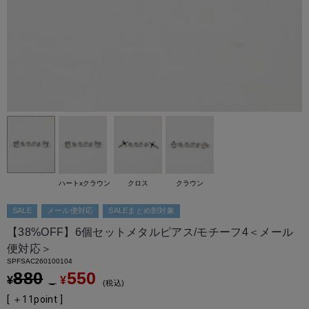
ハートxクラウン
クロス
クラウン
SALE
メール便対応
SALEまとめ割対象
【38%OFF】6個セットメタルピアス/モチーフ4＜メール
便対応＞
SPFSAC260100104
880
550
¥
¥
→
税込
[ ＋
11
point ]