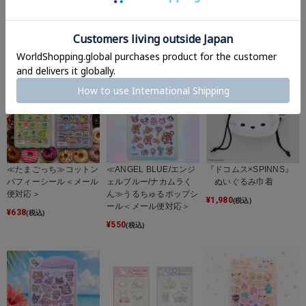
応＞
ー
¥
880
(税込)
¥
572
¥
1,210
(税込)
(税込)
≪たまごっち≫コットン
≪ANGEL BLUE/エンジ
『ドコムス×SPINNS』
パフィーシール＜メール
ェルブルー/ナカムラく
ぬいぐるみ巾着
便対応＞
ん≫うるちゅるポップシ
¥
1,980
(税込)
ール＜メール便対応＞
¥
638
(税込)
¥
550
(税込)