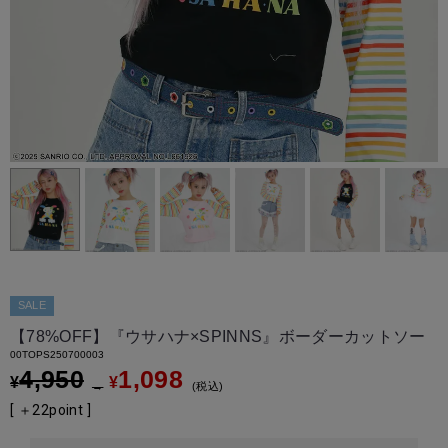
SALE
【78%OFF】『ウサハナ×SPINNS』ボーダーカットソー
00TOPS250700003
4,950
1,098
¥
¥
→
税込
[ ＋
22
point ]