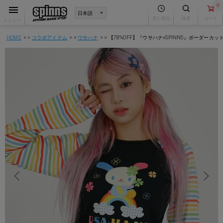
0
見た商品
検索
カート
メニュー
HOME
コラボアイテム
ウサハナ
【78%OFF】『ウサハナ×SPINNS』ボーダーカッ