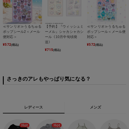
≪サンリオ≫うるちゅる
【予約】『ウィッシュミ
≪サンリオ≫うるちゅる
ポップシール2＜メール
ーメル』シャカシャカシ
ポップシール＜メール便
便対応＞
ール《10月中旬頃発
対応＞
送》
¥
572
¥
572
(税込)
(税込)
¥
715
(税込)
さっきのアレもやっぱり気になる？
レディース
メンズ