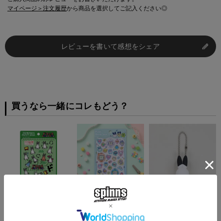
マイページ＞注文履歴
から商品を選択してご記入ください◎
レビューを書いて感想をシェア
買うなら一緒にコレもどう？
『ドコムス×SPINNS』
≪たまごっち≫プチドロ
『ドコムス×SPINNS』
3D PUFFY SEAL
ップシール＜メール便対
PVCラバーキーホルダ