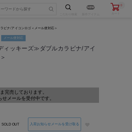
0
カート
こだわり
検索
新作アイテム
ブルカラビナ/アイコンロゴ＜メール便対応＞
メール便対応
ies/ディッキーズ≫ダブルカラビナ/アイ
応＞
色・サイズを選ぶ
ま完売しております。
らせメールを受付中です。
入荷お知らせメールを受け取る
SOLD OUT