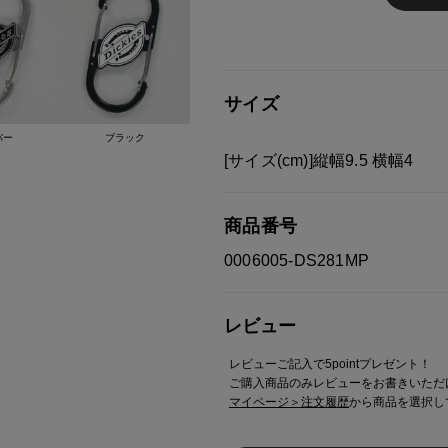
オーセンティックなスタイルと優
品に投影する努力は100年以上も
ワークマーケットのみならずカジ
年ではファッション雑誌などでも
大勢います。
サイズ
バー
ブラック
※ご注意
[サイズ(cm)]縦幅9.5 横幅4
モニターの設定状況によって、
す。
商品番号
あらかじめご了承ください。
総柄の商品は使用している生地
0006005-DS281MP
す。 ご注文が殺到した場合ズ
ご迷惑をお掛け致しますが 何
レビュー
レビューご記入で5pointプレゼント！
ご購入商品のみレビューをお書きいただ
マイページ＞注文履歴
から商品を選択し