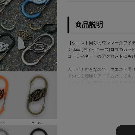
商品説明
【ウエスト周りのワンマークアイ
Dickies(ディッキーズ)ロゴのカ
コーディネートのアクセントにも
カラビナ付きなので、ウエスト周
そのまま腰回りアイテムとしても
カバンにつけてワンポイントアクセ
メンズ、レディース、キッズとも
【Dickies / ディッキーズ】
全米各地の工場や米軍などに採用
に労働者のニーズに応えるための
ンジ
ゴールド
いきました。