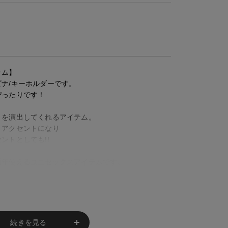
テム】
ラビナ/キーホルダーです。
ぴったりです！
りを演出してくれるアイテム。
、アクセントになり
ントとしても!!
通年使えるユニセックスアイテムです。
されるなど実用性を重視してきた歴史があり、徹底的
尽力が反映された製品はアメリカ全土に広く浸透して
続きを見る