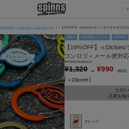
ーホルダー・カラビナ・コインケース
【16%OFF】≪Dickies/ディッキーズ≫ダ
SALE
WEB限定プライス
UNISEX
【16%OFF】≪Dick
コンロゴ＜メール便対
SPFSAC230300153
¥
¥
1,320
990
→
税込
[ ＋
20
point ]
ただい
入荷お知
-
オレンジ