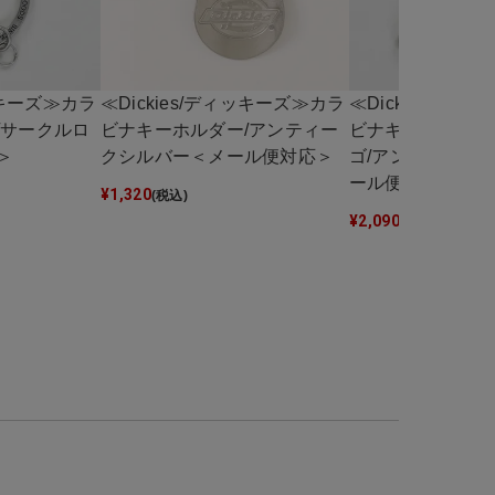
ィッキーズ≫カラ
≪Dickies/ディッキーズ≫カラ
≪Dickies/デ
/サークルロ
ビナキーホルダー/アンティー
ビナキーホルダー
＞
クシルバー＜メール便対応＞
ゴ/アンティーク
ール便対応＞
¥
1,320
(税込)
¥
2,090
(税込)