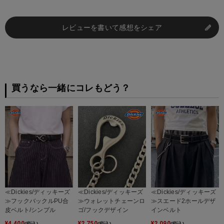
レビューを書いて感想をシェア
買うなら一緒にコレもどう？
≪Dickies/ディッキーズ
≪Dickies/ディッキーズ
≪Dickies/ディッキーズ
≫フックバックルPU合
≫ウォレットチェーンロ
≫スエード2ホールデザ
皮ベルト/シンプル
ゴ/フックデザイン
インベルト
¥
4,400
¥
2,750
¥
2,090
(税込)
(税込)
(税込)