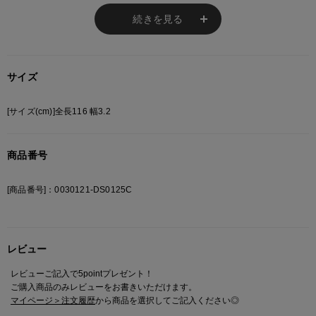
り、
いとこ同士である2人がワークウェアの
続きを見る
生産を開始したのは1920年代。
またたく間にアメリカ全土に深く浸透していきました。
90年代には、全米にストリートカルチャーのブームが到来。
サイズ
西海岸のスケーターたちが丈夫で価格も
手ごろな「874」を愛用したことで、
各分野のアーティストへも浸透。
[サイズ(cm)]全長116 幅3.2
人気は日本や世界各地のカルチャーシーンへと飛び火し、
やがてDickiesはワークウェアとしてだけでなく、
商品番号
ファッションブランドとしての地位も確立します。
[商品番号]：0030121-DS0125C
※ご注意
モニターの設定状況によって、実際の商品と 若干色が異なる場合がございま
す。
レビュー
あらかじめご了承ください。
総柄の商品は使用している生地の部分によって 写真と異なる場合がございま
レビューご記入で5pointプレゼント！
す。 ご注文が殺到した場合ズレが生じ 欠品となる場合があります。
ご購入商品のみレビューをお書きいただけます。
ご迷惑をお掛け致しますが 何卒ご了承下さいますようお願い致します。
マイページ＞注文履歴
から商品を選択してご記入ください◎