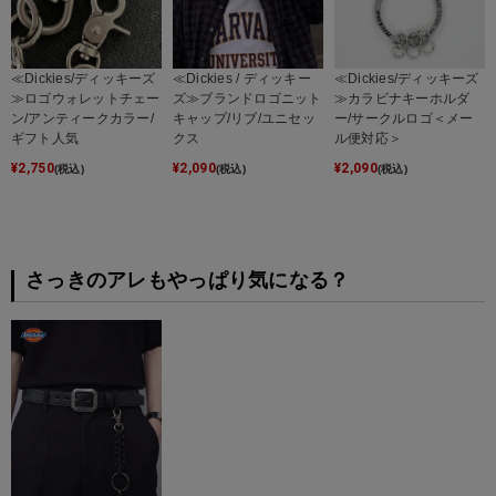
≪Dickies/ディッキーズ
≪Dickies / ディッキー
≪Dickies/ディッキーズ
≫ロゴウォレットチェー
ズ≫ブランドロゴニット
≫カラビナキーホルダ
ン/アンティークカラー/
キャップ/リブ/ユニセッ
ー/サークルロゴ＜メー
ギフト人気
クス
ル便対応＞
¥
2,750
¥
2,090
¥
2,090
(税込)
(税込)
(税込)
さっきのアレもやっぱり気になる？