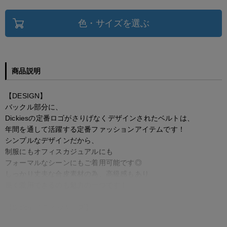
色・サイズを選ぶ
商品説明
【DESIGN】
バックル部分に、
Dickiesの定番ロゴがさりげなくデザインされたベルトは、
年間を通して活躍する定番ファッションアイテムです！
シンプルなデザインだから、
制服にもオフィスカジュアルにも
フォーマルなシーンにもご着用可能です◎
しっかり丈夫な合皮素材の為、高級感もあり
長く愛用できるのも魅力の一つです！
【Dickies / ディッキーズ】
C.N.ウィリアムソンとE.E.ディッキー､Dickiesの共同創業者であ