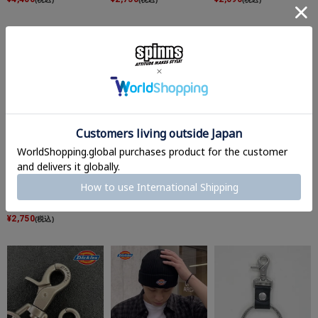
≪Dickies/ディッキーズ
≪Dickies/ディッキーズ
≪Dickies/ディッキーズ
≫ヴィンテージライクカ
≫アイコンロゴガチャベ
≫キャンバス地ショルダ
ラビナウォレットチェー
ルト
ーバッグ/大容量/A４収
ン/ロゴ/プレゼントにも
納可能
¥
1,320
(税込)
◎
¥
4,950
(税込)
¥
2,750
(税込)