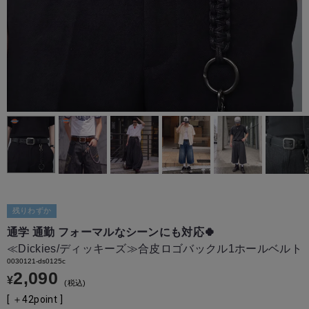
残りわずか
通学 通勤 フォーマルなシーンにも対応🍀
≪Dickies/ディッキーズ≫合皮ロゴバックル1ホールベルト
0030121-ds0125c
2,090
¥
税込
[ ＋
42
point ]