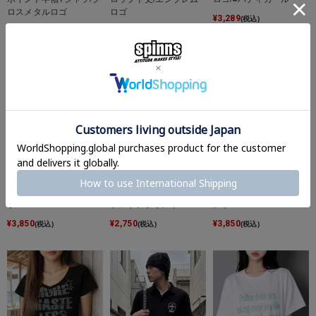
ロスメタルロゴ
ロゴ
¥
3,289
(税込)
¥
2,189
¥
3,289
(税込)
(税込)
Vネック半袖Tシャツ/ド
【17%OFF】 短丈グラ
短丈ヘンリーネックサー
ットロゴ/#ストリート女
フィック半袖Tシャツ/ス
マルTシャツ/サイドプリ
子
ケルトンプリント
ント
¥
3,850
¥
2,750
¥
3,850
(税込)
(税込)
(税込)