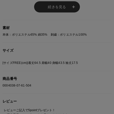
肌への接地面が少なく、
さらっとした快適な着心地が魅力です。
続きを見る
適度な伸縮性があり、デイリーユースにもぴったり。
ロングシーズン着回しやすい、
程よい厚みの生地感に仕上げました。
素材
本体：ポリエステル65% 綿35% 刺繍：ポリエステル100%
※ご注意
モニターの設定状況によって、実際の商品と 若干色が異なる場合がございま
サイズ
す。
あらかじめご了承ください。
[サイズFREE(cm)]着丈64.5 肩幅40 身幅43.5 袖丈17.5
総柄の商品は使用している生地の部分によって 写真と異なる場合がございま
す。 ご注文が殺到した場合ズレが生じ 欠品となる場合があります。
ご迷惑をお掛け致しますが 何卒ご了承下さいますようお願い致します。
商品番号
0004038-07-61-504
レビュー
レビューご記入で5pointプレゼント！