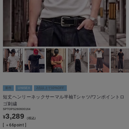
新作
UNISEX
2点以上で10%OFF
短丈ヘンリーネックサーマル半袖Tシャツ/ワンポイントロ
ゴ刺繍
SPTOPS260600164
3,289
¥
税込
[ ＋
66
point ]