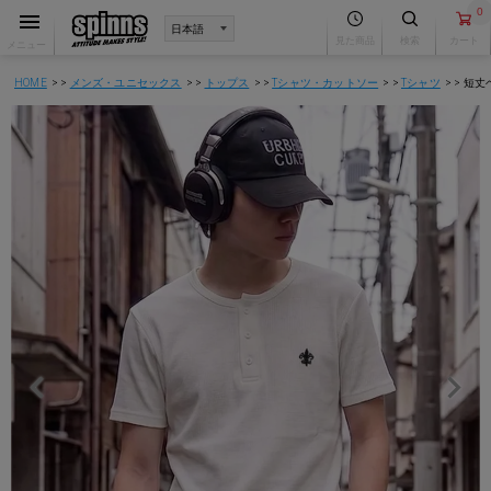
0
見た商品
検索
カート
メニュー
HOME
メンズ・ユニセックス
トップス
Tシャツ・カットソー
Tシャツ
短丈