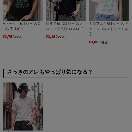
Vネック半袖Tシャツ/ロ
短丈半袖ポロシャツ/ク
カラフル半袖Tシャツ/ド
ゴ/#平成ギャル
ロップド丈/クロスロゴ
ットロゴ/#ストリート女
子
¥
2,750
¥
3,289
(税込)
(税込)
¥
3,850
(税込)
さっきのアレもやっぱり気になる？