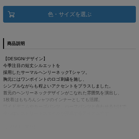
色・サイズを選ぶ
商品説明
【DESIGN/デザイン】
今季注目の短丈シルエットを
採用したサーマルヘンリーネックTシャツ。
胸元にはワンポイントのロゴ刺繍を施し、
シンプルながらも程よいアクセントをプラスしました。
首元のヘンリーネックデザインがこなれた雰囲気を演出し、
1枚着はもちろんシャツのインナーとしても活躍。
ワイドデニムやカーゴパンツ、ハーフパンツと合わせるだけで、
今っぽいストリートスタイルが完成するアイテムです。
【FABRIC/素材】
凹凸感のあるワッフル生地を使用。